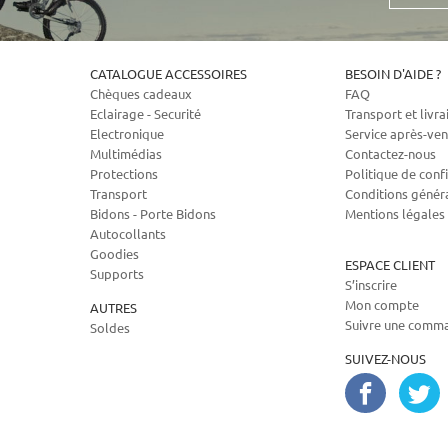
CATALOGUE ACCESSOIRES
BESOIN D'AIDE ?
Chèques cadeaux
FAQ
Eclairage - Securité
Transport et livra
Electronique
Service après-ven
Multimédias
Contactez-nous
Protections
Politique de confi
Transport
Conditions génér
Bidons - Porte Bidons
Mentions légales
Autocollants
Goodies
ESPACE CLIENT
Supports
S’inscrire
Mon compte
AUTRES
Suivre une comm
Soldes
SUIVEZ-NOUS