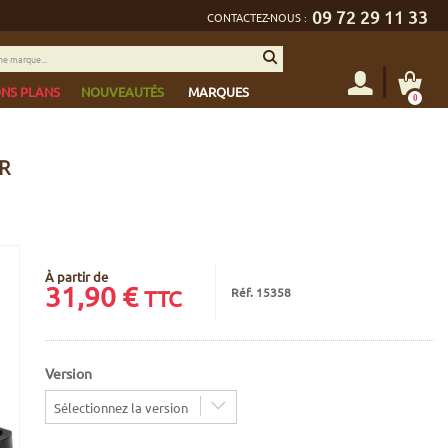
09 72 29 11 33
CONTACTEZ-NOUS :
NS PLANS
NOUVEAUTÉS
MARQUES
0
R
À partir de
31,90
€
Réf. 15358
TTC
Version
Sélectionnez la version