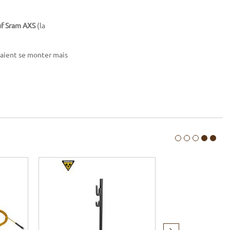
uf Sram AXS
(la
ient se monter mais