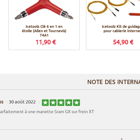
Icetoolz Clé 6 en 1 en
Icetoolz Kit de guidag
étoile (Allen et Tournevis)
pour cablerie interne
74A1
11,90 €
54,90 €
NOTE DES INTERN
us
30 août 2022
arfaitement à une manette Sram GX sur frein XT
1