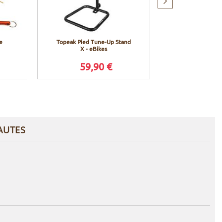
Produit
suivant
e
Topeak Pied Tune-Up Stand
Muc-Off Gant
X - eBikes
59,90 €
11,9
AUTES