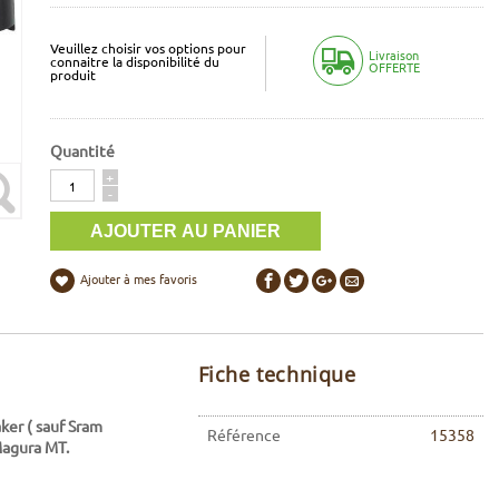
Veuillez choisir vos options pour
Livraison
connaitre la disponibilité du
OFFERTE
produit
Quantité
Quantité
+
-
Ajouter à mes favoris
Fiche technique
ker (
sauf Sram
Référence
15358
agura MT.