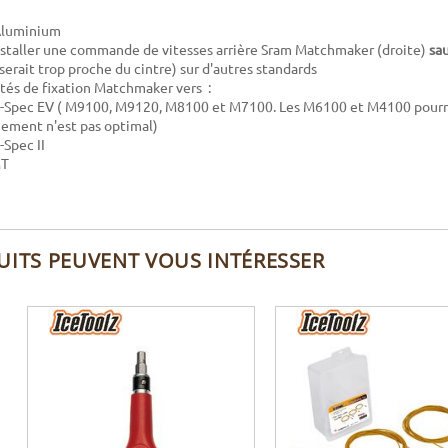
 Aluminium
staller une commande de vitesses arrière Sram Matchmaker (droite)
sa
rait trop proche du cintre) sur d'autres standards
tés de fixation Matchmaker vers :
-Spec EV (
M9100, M9120, M8100 et M7100. Les M6100 et M4100 pourra
nement n'est pas optimal)
-Spec II
MT
UITS PEUVENT VOUS INTÉRESSER