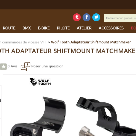
Rechercher
un
produit,
ROUTE
BMX
E-BIKE
PILOTE
ATELIER
ACCESSOIRES
BO
une
marque...
r commandes de vitesse VTT
>
Wolf Tooth Adaptateur Shiftmount Matchmaker
OTH ADAPTATEUR SHIFTMOUNT MATCHMAKE
0
Avis
Poser une question