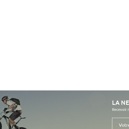
LA N
Recevoir 
Votre
e-
mail