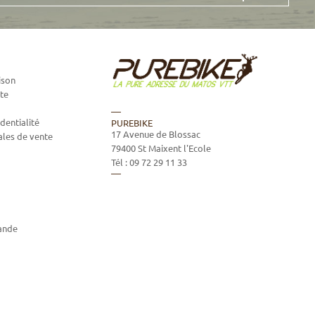
ison
te
dentialité
PUREBIKE
17 Avenue de Blossac
ales de vente
79400
St Maixent l'Ecole
Tél :
09 72 29 11 33
ande