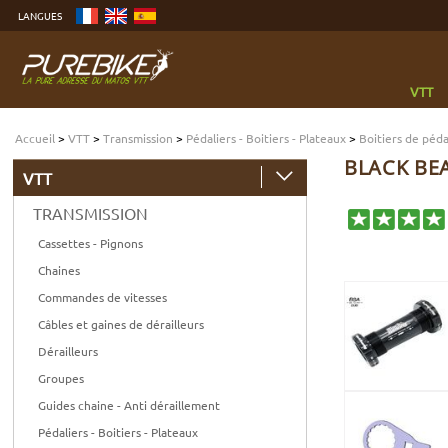
Aller
LANGUES
au
contenu
Aller
au
menu
Aller
à
VTT
la
recherche
Accueil
>
VTT
>
Transmission
>
Pédaliers - Boitiers - Plateaux
>
Boitiers de péd
BLACK BEA
VTT
TRANSMISSION
Cassettes - Pignons
Chaines
Commandes de vitesses
Câbles et gaines de dérailleurs
Dérailleurs
Groupes
Guides chaine - Anti déraillement
Pédaliers - Boitiers - Plateaux