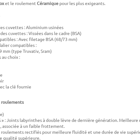
ox
et le roulement
Céramique
pour les plus exigeants.
es cuvettes : Aluminium usinées
 des cuvettes : Vissées dans le cadre (BSA)
atibles : Avec filetage BSA (68/73 mm)
alier compatibles :
 mm (type Truvativ, Sram)
au choix :
ue
ir
vec la clé fournie
s roulements
e)
 » : Joints labyrinthes à double lèvre de dernière génération. Meilleure r
, associée à un faible frottement.
roulements rectifiés pour meilleure fluidité et une durée de vie supéri
e qualité supérieure.