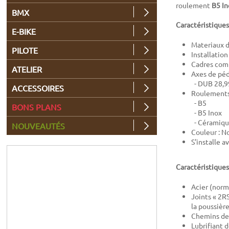
roulement
B5 In
BMX
Caractéristiques
E-BIKE
Materiaux d
PILOTE
Installation
Cadres comp
ATELIER
Axes de péd
- DUB 28,99
ACCESSOIRES
Roulements 
- B5
BONS PLANS
- B5 Inox
- Céramiq
NOUVEAUTÉS
Couleur : No
S'installe a
Caractéristique
Acier (norm
Joints « 2RS
la poussière
Chemins de 
Lubrifiant d