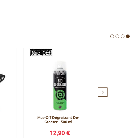
Produit
suivant
Muc-Off Dégraissant De-
Enduro Be
Greaser - 500 ml
Roulement 
contact an
12,90 €
7,9