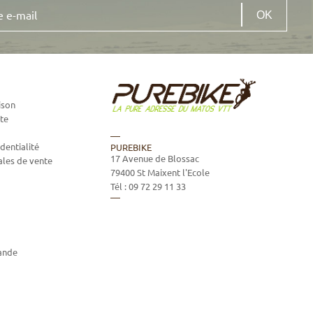
ison
te
dentialité
PUREBIKE
17 Avenue de Blossac
ales de vente
79400
St Maixent l'Ecole
Tél :
09 72 29 11 33
ande