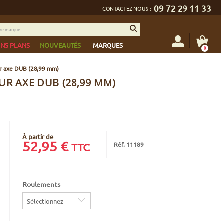
09 72 29 11 33
CONTACTEZ-NOUS :
NS PLANS
NOUVEAUTÉS
MARQUES
0
ur axe DUB (28,99 mm)
UR AXE DUB (28,99 MM)
À partir de
52,95
€
Réf. 11189
TTC
Roulements
Sélectionnez