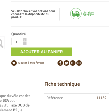
Veuillez choisir vos options pour
Livraison
connaitre la disponibilité du
OFFERTE
produit
Quantité
Quantité
+
-
Ajouter à mes favoris
Fiche technique
ique du vélo est des
Référence
11189
ge
BSA
pour
tés d'un
axe DUB de
oulement
B5
, le