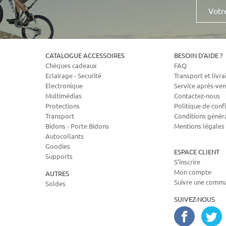
Votre
e-
mail
CATALOGUE ACCESSOIRES
BESOIN D'AIDE ?
Chèques cadeaux
FAQ
Eclairage - Securité
Transport et livra
Electronique
Service après-ven
Multimédias
Contactez-nous
Protections
Politique de confi
Transport
Conditions génér
Bidons - Porte Bidons
Mentions légales
Autocollants
Goodies
ESPACE CLIENT
Supports
S’inscrire
Mon compte
AUTRES
Suivre une comm
Soldes
SUIVEZ-NOUS