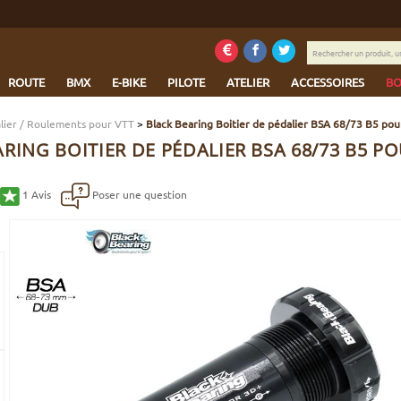
Rechercher
un
produit,
ROUTE
BMX
E-BIKE
PILOTE
ATELIER
ACCESSOIRES
BO
une
marque...
alier / Roulements pour VTT
>
Black Bearing Boitier de pédalier BSA 68/73 B5 po
RING BOITIER DE PÉDALIER BSA 68/73 B5 PO
1
Avis
Poser une question