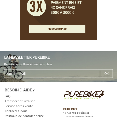
PAIEMENT EN 3 ET
4X SANS FRAIS
300€ À 3000 €
EN SAVOIR PLUS
LA NEWSLETTER PUREBIKE
Recevoir nos offres et nos bons plans
Votre
e-
mail
BESOIN D'AIDE ?
FAQ
Transport et livraison
Service après-vente
PUREBIKE
Contactez-nous
17 Avenue de Blossac
Politique de confidentialité
79400
St Maixent l'Ecole