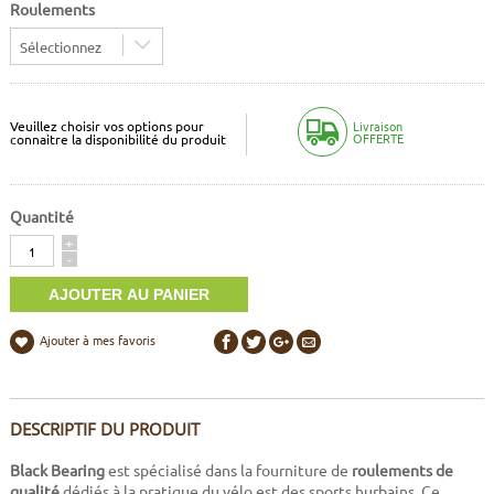
Roulements
Sélectionnez
Veuillez choisir vos options pour
Livraison
OFFERTE
connaitre la disponibilité du produit
Quantité
Quantité
+
-
Ajouter à mes favoris
DESCRIPTIF DU PRODUIT
Black Bearing
est spécialisé dans la fourniture de
roulements de
qualité
dédiés à la pratique du vélo est des sports hurbains. Ce