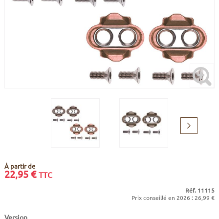
CADRES
ECRANS
SOINS DU CORPS
AUTOCOLLANTS
BATTERIES
ETUDE POSTURALE
GOODIES
CADRES E-BIKE
SUPPORTS
MOTEURS
COMMANDES DÉPORTÉES
Suivant
CABLES ÉLECTRIQUES
À partir de
22,95
€
TTC
Réf. 11115
Prix conseillé en 2026 : 26,99 €
Version