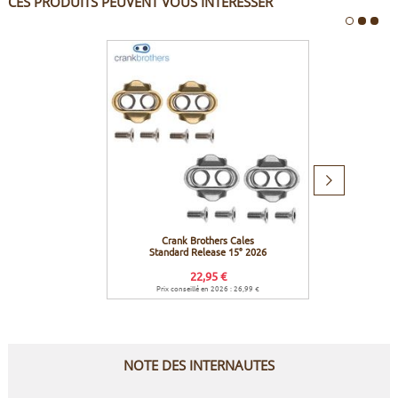
CES PRODUITS PEUVENT VOUS INTÉRESSER
Produit
suivant
Crank Brothers Cales
Locti
Standard Release 15° 2026
22,95 €
Prix conseillé en 2026 : 26,99 €
NOTE DES INTERNAUTES