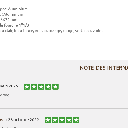
apot: Aluminium
s : Aluminium
: M6X32 mm
de fourche 1''1/8
u clair, bleu foncé, noir, or, orange, rouge, vert clair, violet
NOTE DES INTERN
mars 2025
forme
us
26 octobre 2022