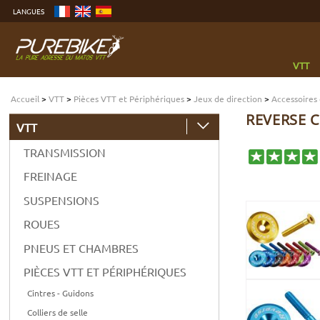
Aller
LANGUES
au
contenu
Aller
au
menu
Aller
à
VTT
la
recherche
Accueil
>
VTT
>
Pièces VTT et Périphériques
>
Jeux de direction
>
Accessoires 
REVERSE 
VTT
TRANSMISSION
FREINAGE
SUSPENSIONS
ROUES
PNEUS ET CHAMBRES
PIÈCES VTT ET PÉRIPHÉRIQUES
Cintres - Guidons
Colliers de selle