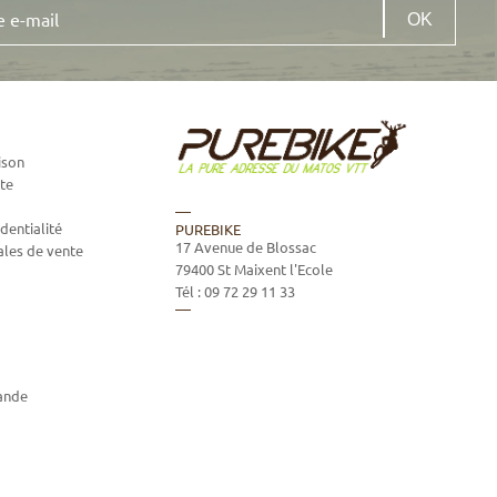
ison
te
dentialité
PUREBIKE
17 Avenue de Blossac
ales de vente
79400
St Maixent l'Ecole
Tél :
09 72 29 11 33
ande