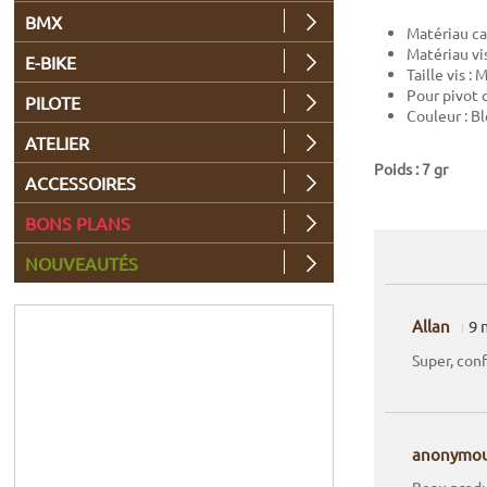
BMX
Matériau c
Matériau vi
E-BIKE
Taille vis 
Pour pivot 
PILOTE
Couleur : Ble
ATELIER
Poids : 7 gr
ACCESSOIRES
BONS PLANS
NOUVEAUTÉS
Allan
9 
Super, con
anonymo