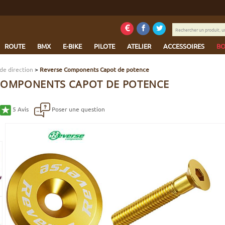
Rechercher
un
produit,
ROUTE
BMX
E-BIKE
PILOTE
ATELIER
ACCESSOIRES
BO
une
marque...
de direction
>
Reverse Components Capot de potence
COMPONENTS CAPOT DE POTENCE
5
Avis
Poser une question