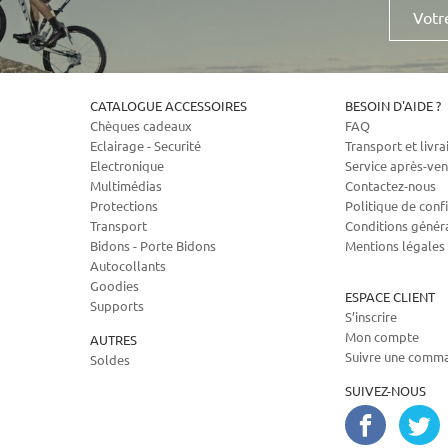
Votre
e-
mail
CATALOGUE ACCESSOIRES
BESOIN D'AIDE ?
Chèques cadeaux
FAQ
Eclairage - Securité
Transport et livra
Electronique
Service après-ven
Multimédias
Contactez-nous
Protections
Politique de confi
Transport
Conditions génér
Bidons - Porte Bidons
Mentions légales
Autocollants
Goodies
ESPACE CLIENT
Supports
S’inscrire
Mon compte
AUTRES
Suivre une comm
Soldes
SUIVEZ-NOUS