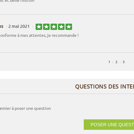
t et belle finition
us
2 mai 2021
 conforme à mes attentes, je recommande !
1
2
3
QUESTIONS DES INT
remier à poser une question
POSER UNE QUEST