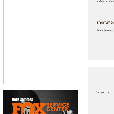
Beau produi
anonymo
Très bien,
Soyez le p