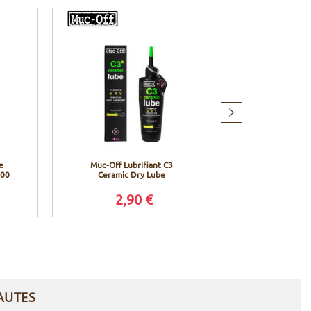
Produit
suivant
e
Muc-Off Lubrifiant C3
Shimano Chain
000
Ceramic Dry Lube
vitesses - 11
202
2,90 €
49,9
Prix conseillé en 
AUTES