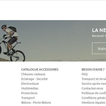
LA N
Recevoir 
Votre
e-
mail
CATALOGUE ACCESSOIRES
BESOIN D'AIDE ?
Chèques cadeaux
FAQ
Eclairage - Securité
Transport et livra
Electronique
Service après-ven
Multimédias
Contactez-nous
Protections
Politique de confi
Transport
Conditions génér
Bidons - Porte Bidons
Mentions légales