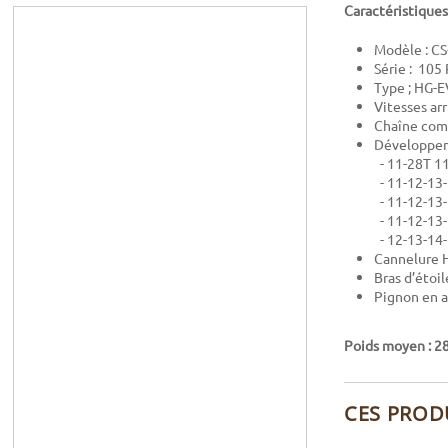
Caractéristiques
Modèle : C
Série : 105
Type ; HG-E
Vitesses arr
Chaîne comp
Développem
- 11-28T 1
- 11-12-13
- 11-12-13
- 11-12-13
- 12-13-14
Cannelure 
Bras d’étoi
Pignon en a
Poids moyen : 28
CES PROD