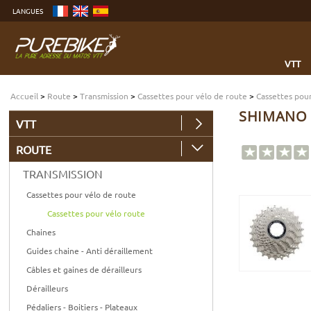
Aller
LANGUES
au
contenu
Aller
au
menu
Aller
à
VTT
la
recherche
Accueil
>
Route
>
Transmission
>
Cassettes pour vélo de route
>
Cassettes pour
SHIMANO C
VTT
ROUTE
TRANSMISSION
Cassettes pour vélo de route
Cassettes pour vélo route
Chaines
Guides chaine - Anti déraillement
Câbles et gaines de dérailleurs
Dérailleurs
Pédaliers - Boitiers - Plateaux