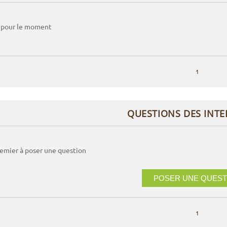
 pour le moment
1
QUESTIONS DES INT
remier à poser une question
POSER UNE QUEST
1