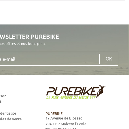
EWSLETTER PUREBIKE
nos offres et nos bons plans
ison
te
dentialité
PUREBIKE
17 Avenue de Blossac
ales de vente
79400
St Maixent l'Ecole