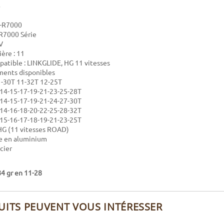
S-R7000
 R7000 Série
V
ière : 11
atible : LINKGLIDE, HG 11 vitesses
ents disponibles
1-30T 11-32T 12-25T
-14-15-17-19-21-23-25-28T
-14-15-17-19-21-24-27-30T
-14-16-18-20-22-25-28-32T
-15-16-17-18-19-21-23-25T
HG (11 vitesses ROAD)
le en aluminium
cier
4 gr en 11-28
UITS PEUVENT VOUS INTÉRESSER