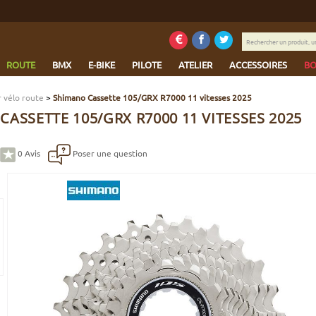
Rechercher
un
produit,
ROUTE
BMX
E-BIKE
PILOTE
ATELIER
ACCESSOIRES
BO
une
marque...
 vélo route
>
Shimano Cassette 105/GRX R7000 11 vitesses 2025
ASSETTE 105/GRX R7000 11 VITESSES 2025
0
Avis
Poser une question