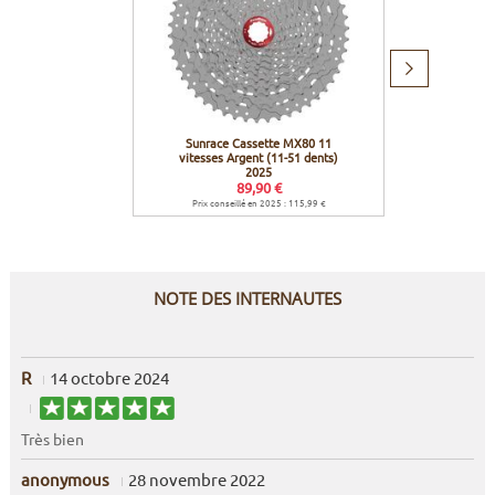
Produit
suivant
Sunrace Cassette MX80 11
Shim
vitesses Argent (11-51 dents)
M8000 
2025
Su
89,90 €
Prix conseillé en 2025 : 115,99 €
Prix co
NOTE DES INTERNAUTES
R
14 octobre 2024
Très bien
anonymous
28 novembre 2022