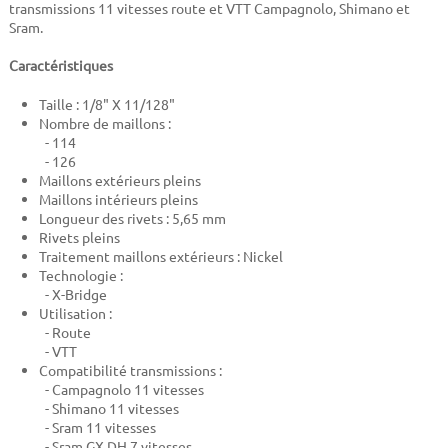
transmissions 11 vitesses route et VTT Campagnolo, Shimano et
Sram.
Caractéristiques
Taille : 1/8" X 11/128"
Nombre de maillons :
- 114
- 126
Maillons extérieurs pleins
Maillons intérieurs pleins
Longueur des rivets : 5,65 mm
Rivets pleins
Traitement maillons extérieurs : Nickel
Technologie :
- X-Bridge
Utilisation :
- Route
- VTT
Compatibilité transmissions :
- Campagnolo 11 vitesses
- Shimano 11 vitesses
- Sram 11 vitesses
- Sram GX DH 7 vitesses