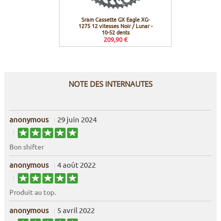
Sram Cassette GX Eagle XG-
Sram C
1275 12 vitesses Noir / Lunar -
vitesse
10-52 dents
209,90 €
NOTE DES INTERNAUTES
anonymous
29 juin 2024
Bon shifter
anonymous
4 août 2022
Produit au top.
anonymous
5 avril 2022