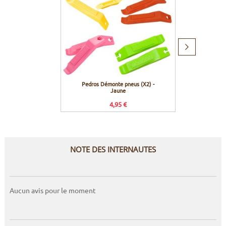
Produit
suivant
Pedros Démonte pneus (X2) -
Tuboli
Jaune
4,95 €
NOTE DES INTERNAUTES
Aucun avis pour le moment