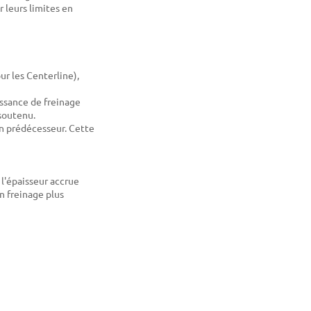
r leurs limites en
ur les Centerline),
issance de freinage
soutenu.
on prédécesseur. Cette
 l'épaisseur accrue
un freinage plus