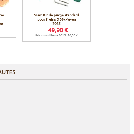
tes
Sram Kit de purge standard
Sram Plaquette
pour freins DB8/Maven
pour Mave
ve
2025
49,90 €
24,9
Prix conseillé en 2025 : 79,00 €
Prix conseillé en 
AUTES