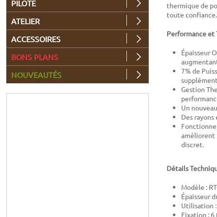
PILOTE
thermique de poin
toute confiance.
ATELIER
Performance et 
ACCESSOIRES
Épaisseur O
BONS PLANS
augmentant s
7% de Puiss
NOUVEAUTÉS
supplémenta
Gestion The
performance
Un nouveau 
Des rayons 
Fonctionnem
améliorent l
discret.
Détails Techniq
Modèle : RT
Épaisseur d
Utilisation
Fixation : 6