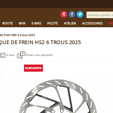
Rechercher
un
produit,
ROUTE
BMX
E-BIKE
PILOTE
ATELIER
ACCESSOIRES
BO
une
marque...
de frein HS2 6 trous 2025
UE DE FREIN HS2 6 TROUS 2025
0
Avis
Poser une question