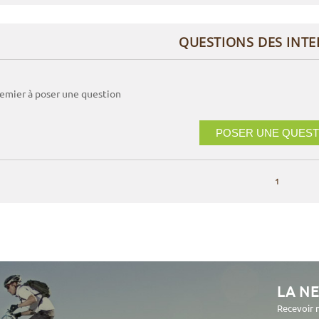
QUESTIONS DES INT
remier à poser une question
POSER UNE QUEST
1
LA N
Recevoir 