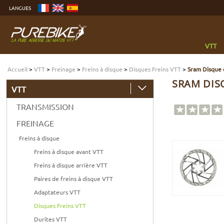
Aller
LANGUES
au
contenu
Aller
au
menu
Aller
à
VTT
la
recherche
Accueil
>
VTT
>
Freinage
>
Freins à disque
>
Disques Freins VTT
>
Sram Disque 
SRAM DISQ
VTT
TRANSMISSION
FREINAGE
Freins à disque
Freins à disque avant VTT
Freins à disque arrière VTT
Paires de freins à disque VTT
Adaptateurs VTT
Disques Freins VTT
Durites VTT