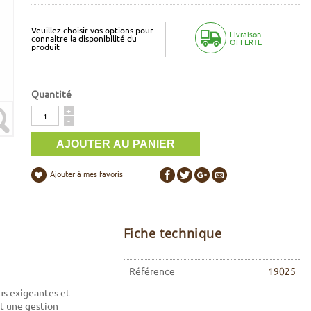
Veuillez choisir vos options pour
Livraison
connaitre la disponibilité du
OFFERTE
produit
Quantité
Quantité
+
-
Ajouter à mes favoris
Fiche technique
Référence
19025
us exigeantes et
et une gestion