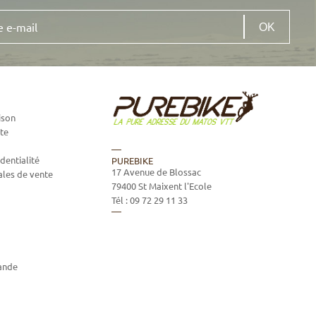
ison
te
dentialité
PUREBIKE
17 Avenue de Blossac
ales de vente
79400
St Maixent l'Ecole
Tél :
09 72 29 11 33
ande