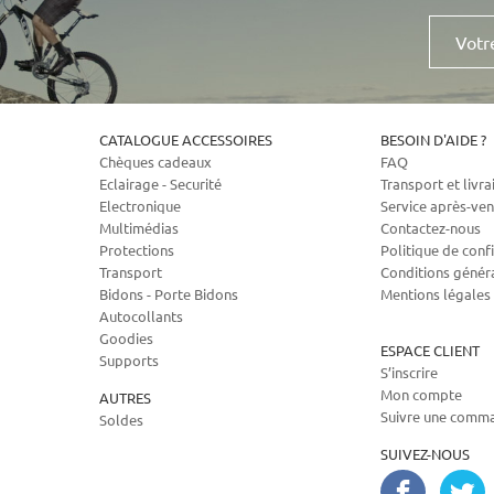
Votre
e-
mail
CATALOGUE ACCESSOIRES
BESOIN D'AIDE ?
Chèques cadeaux
FAQ
Eclairage - Securité
Transport et livra
Electronique
Service après-ven
Multimédias
Contactez-nous
Protections
Politique de confi
Transport
Conditions génér
Bidons - Porte Bidons
Mentions légales
Autocollants
Goodies
ESPACE CLIENT
Supports
S’inscrire
Mon compte
AUTRES
Suivre une comm
Soldes
SUIVEZ-NOUS