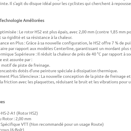
te. Il s'agit du disque idéal pour les cyclistes qui cherchent à repousse
Technologie Améliorées
ptimisée : Le rotor HS2 est plus épais, avec 2,00 mm (contre 1,85 mm po
a rigidité et sa résistance à la chaleur.
ance en Plus : Grâce à sa nouvelle configuration, le HS2 offre 7 % de pu
ire par rapport aux modèles Centerline, garantissant un mordant plus 
rmique Supérieure : Il réduit la chaleur de près de 40 °C par rapport à s
 est assurée par :
motif de piste de freinage.
encastrés dotés d'une peinture spéciale à dissipation thermique.
ent Plus Silencieux : La nouvelle conception de la piste de freinage et
a friction avec les plaquettes, réduisant le bruit et les vibrations pour 
ues
-HS-2-A1 (Rotor HS2)
u Rotor : 2,00 mm
 : Spécifique VTT (Non recommandé pour un usage Route)
 trous (6-Bolt)