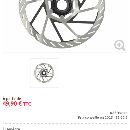
CADRES
ECRANS
SOINS DU CORPS
AUTOCOLLANTS
BATTERIES
ETUDE POSTURALE
GOODIES
CADRES E-BIKE
SUPPORTS
MOTEURS
COMMANDES DÉPORTÉES
CABLES ÉLECTRIQUES
À partir de
49,90
€
TTC
Réf. 19026
Prix conseillé en 2025 : 58,00 €
Diamètre