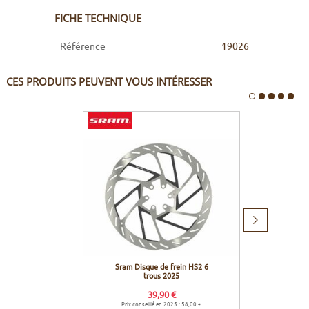
FICHE TECHNIQUE
Référence
19026
CES PRODUITS PEUVENT VOUS INTÉRESSER
Produit
suivant
Sram Disque de frein HS2 6
Brake a
trous 2025
Code
39,90 €
Prix conseillé en 2025 : 58,00 €