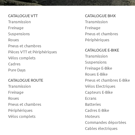
CATALOGUE VTT
CATALOGUE BMX
Transmission
Transmission
Freinage
Freinage
Suspensions
Pneus et chambres
Roues
Périphériques
Pneus et chambres
CATALOGUE E-BIKE
Pièces VTT et Périphériques
Transmission
Vélos complets
Suspensions
Cadres
Freinage E-Bike
Pure Days
Roues E-Bike
CATALOGUE ROUTE
Pneus et chambres E-Bike
Transmission
Vélos Electriques
Freinage
Capteurs E-Bike
Roues
Ecrans
Pneus et chambres
Batteries
Périphériques
Cadres E-Bike
Vélos complets
Moteurs
Commandes déportées
Cables électriques