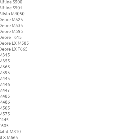
lfline S500
lfline S501
Alivio M4050
Deore M525
Deore M535
Deore M595
Deore T615
Deore LX M585
Deore LX T665
 M315
 M355
 M365
 M395
 M445
 M446
 M447
 M485
 M486
 M505
 M575
T445
T605
Saint M810
SLX M665