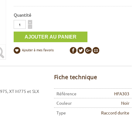
Quantité
Quantité
+
-
Ajouter à mes favoris
Fiche technique
M975, XT M775 et SLX
Référence
HFA303
Couleur
Noir
Type
Raccord durite