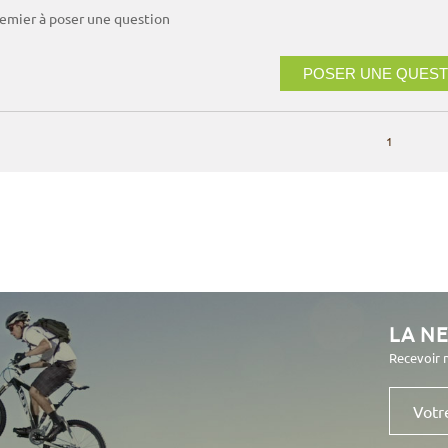
remier à poser une question
POSER UNE QUEST
1
LA N
Recevoir 
Votre
e-
mail