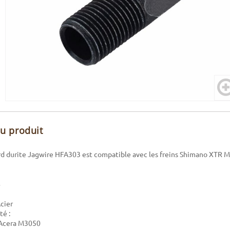
du produit
ord durite Jagwire HFA303 est compatible avec les freins Shimano XTR 
Acier
té :
Acera M3050