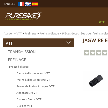
Aller
LANGUES
au
contenu
Aller
au
menu
Aller
à
VTT
la
recherche
Accueil
>
VTT
>
Freinage
>
Freins à disque
>
Pièces détachées pour freins à di
JAGWIRE 
VTT
TRANSMISSION
FREINAGE
Freins à disque
Freins à disque avant VTT
Freins à disque arrière VTT
Paires de freins à disque VTT
Adaptateurs VTT
Disques Freins VTT
Durites VTT