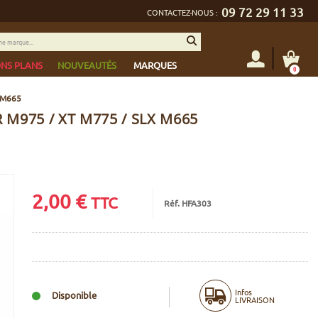
09 72 29 11 33
CONTACTEZ-NOUS :
NS PLANS
NOUVEAUTÉS
MARQUES
0
X M665
975 / XT M775 / SLX M665
2,00
€
TTC
Réf. HFA303
Infos
Disponible
LIVRAISON