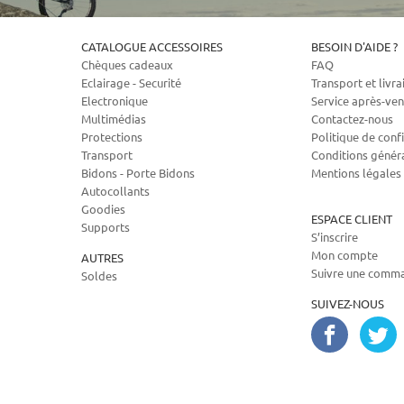
CATALOGUE ACCESSOIRES
BESOIN D'AIDE ?
Chèques cadeaux
FAQ
Eclairage - Securité
Transport et livra
Electronique
Service après-ven
Multimédias
Contactez-nous
Protections
Politique de confi
Transport
Conditions génér
Bidons - Porte Bidons
Mentions légales
Autocollants
Goodies
ESPACE CLIENT
Supports
S’inscrire
Mon compte
AUTRES
Suivre une comm
Soldes
SUIVEZ-NOUS