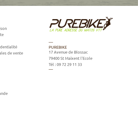
ison
te
dentialité
PUREBIKE
17 Avenue de Blossac
ales de vente
79400
St Maixent l'Ecole
Tél :
09 72 29 11 33
ande