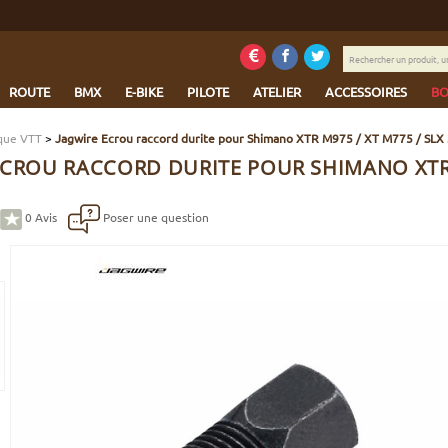
Rechercher
un
produit,
ROUTE
BMX
E-BIKE
PILOTE
ATELIER
ACCESSOIRES
BO
une
marque...
sque VTT
>
Jagwire Ecrou raccord durite pour Shimano XTR M975 / XT M775 / SL
ECROU RACCORD DURITE POUR SHIMANO XTR M
0
Avis
Poser une question