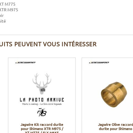
 XT M775
 XTR M975
ir
nité
UITS PEUVENT VOUS INTÉRESSER
Jagwire Kit raccord durite
Jagwire Olive raccor
pour Shimano XTR M975 /
durite pour Shimano
XT M775 / SLX M665