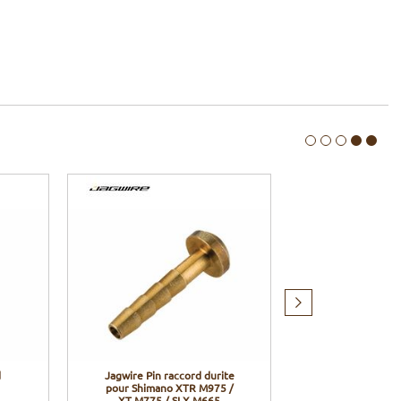
Produit
suivant
d
Jagwire Pin raccord durite
Shimano Huil
pour Shimano XTR M975 /
pour freins hyd
XT M775 / SLX M665
1000 