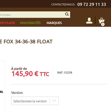
09 72 29 11 33
CONTACTEZ-NOUS :
NS PLANS
NOUVEAUTÉS
MARQUES
0
 FOX 34-36-38 FLOAT
À partir de
145,90
€
Réf. 12258
TTC
Version
Sélectionnez la version