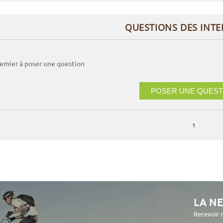
QUESTIONS DES INT
remier à poser une question
POSER UNE QUEST
1
LA N
Recevoir 