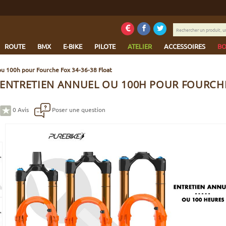
Rechercher
un
produit,
ROUTE
BMX
E-BIKE
PILOTE
ATELIER
ACCESSOIRES
BO
une
marque...
ou 100h pour Fourche Fox 34-36-38 Float
 ENTRETIEN ANNUEL OU 100H POUR FOURCHE
0
Avis
Poser une question