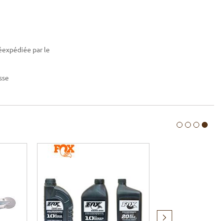
réexpédiée par le
sse
Produit