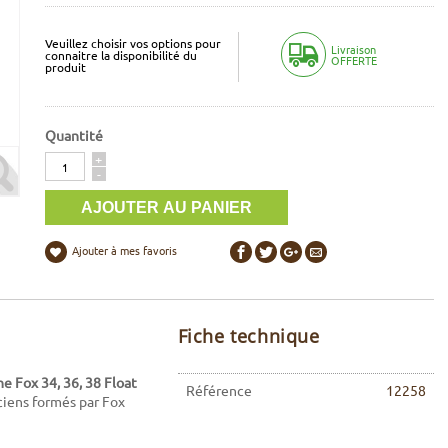
Veuillez choisir vos options pour
Livraison
connaitre la disponibilité du
OFFERTE
produit
Quantité
Quantité
+
-
Ajouter à mes favoris
Fiche technique
e Fox 34, 36, 38 Float
Référence
12258
ciens formés par Fox