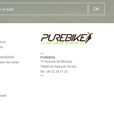
ison
te
dentialité
PUREBIKE
17 Avenue de Blossac
ales de vente
79400
St Maixent l'Ecole
Tél :
09 72 29 11 33
ande