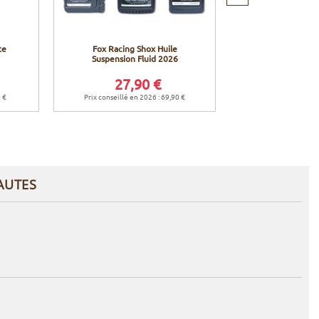
suivant
te
Fox Racing Shox Huile
Biotech Lubri
Suspension Fluid 2026
fourche et am
Fork L
27,90 €
7,9
0 €
Prix conseillé en 2026 : 69,90 €
AUTES