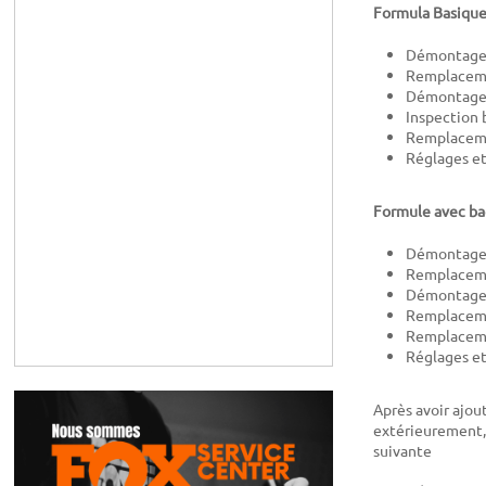
Formula Basiqu
Démontage 
Remplacemen
Démontage d
Inspection 
Remplacemen
Réglages e
Formule avec ba
Démontage 
Remplacemen
Démontage d
Remplaceme
Remplacemen
Réglages e
Après avoir ajou
extérieurement, 
suivante