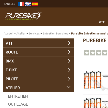
Aller
LANGUES
au
contenu
Aller
au
menu
Aller
à
VTT
la
recherche
Accueil
>
Atelier
>
Services
>
Entretien fourches
>
Purebike Entretien annuel 
PUREBIKE
VTT
ROUTE
BMX
E-BIKE
PILOTE
ATELIER
ENTRETIEN
OUTILLAGE