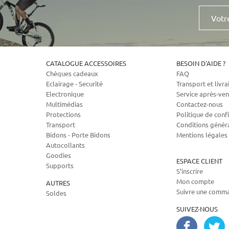
Votre
e-
mail
CATALOGUE ACCESSOIRES
BESOIN D'AIDE ?
Chèques cadeaux
FAQ
Eclairage - Securité
Transport et livra
Electronique
Service après-ven
Multimédias
Contactez-nous
Protections
Politique de confi
Transport
Conditions génér
Bidons - Porte Bidons
Mentions légales
Autocollants
Goodies
ESPACE CLIENT
Supports
S’inscrire
Mon compte
AUTRES
Suivre une comm
Soldes
SUIVEZ-NOUS