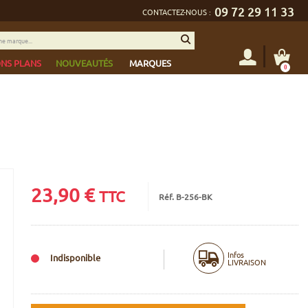
09 72 29 11 33
CONTACTEZ-NOUS :
NS PLANS
NOUVEAUTÉS
MARQUES
0
23,90
€
TTC
Réf. B-256-BK
Infos
Indisponible
LIVRAISON