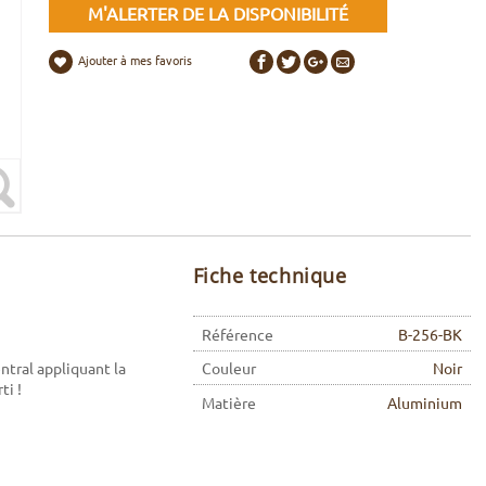
M'ALERTER DE LA DISPONIBILITÉ
Ajouter à mes favoris
Fiche technique
Référence
B-256-BK
entral appliquant la
Couleur
Noir
ti !
Matière
Aluminium