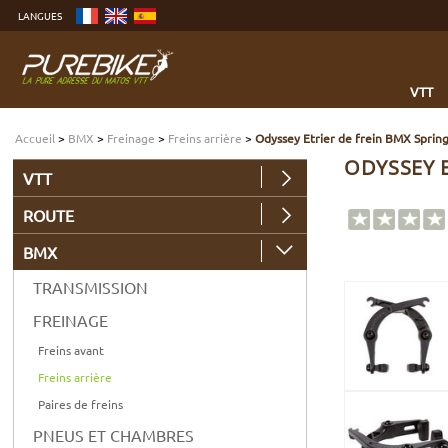
Aller
LANGUES
au
contenu
Aller
au
menu
Aller
à
VTT
la
recherche
Accueil
>
BMX
>
Freinage
>
Freins arrière
>
Odyssey Etrier de frein BMX Spring
ODYSSEY E
VTT
ROUTE
BMX
TRANSMISSION
FREINAGE
Freins avant
Freins arrière
Paires de freins
PNEUS ET CHAMBRES