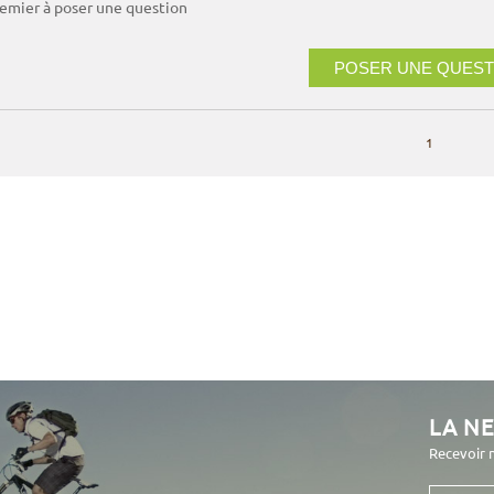
remier à poser une question
POSER UNE QUEST
1
LA N
Recevoir 
Votre