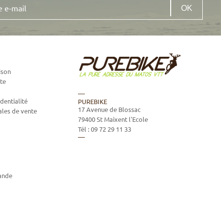
ison
te
dentialité
PUREBIKE
17 Avenue de Blossac
ales de vente
79400
St Maixent l'Ecole
Tél :
09 72 29 11 33
ande