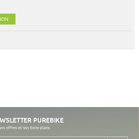
ION
EWSLETTER PUREBIKE
nos offres et nos bons plans