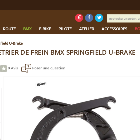
Rechercher
un
produit,
ROUTE
BMX
E-BIKE
PILOTE
ATELIER
ACCESSOIRES
BO
une
marque...
field U-Brake
TRIER DE FREIN BMX SPRINGFIELD U-BRAKE
0
Avis
Poser une question