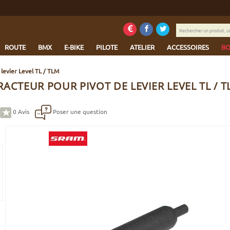
Rechercher
un
produit,
ROUTE
BMX
E-BIKE
PILOTE
ATELIER
ACCESSOIRES
BO
une
marque...
levier Level TL / TLM
ACTEUR POUR PIVOT DE LEVIER LEVEL TL / 
0
Avis
Poser une question