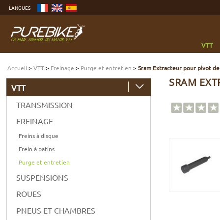
Aller
LANGUES
au
contenu
Aller
au
menu
Aller
à
VTT
la
recherche
Accueil
>
VTT
>
Freinage
>
Purge et entretien
>
Sram Extracteur pour pivot de 
SRAM EXTR
VTT
TRANSMISSION
FREINAGE
Freins à disque
Frein à patins
Purge et entretien
SUSPENSIONS
ROUES
PNEUS ET CHAMBRES