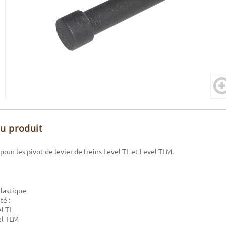
du produit
pour les pivot de levier de freins Level TL et Level TLM.
Plastique
té :
l TL
el TLM