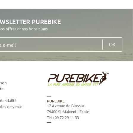
EWSLETTER PUREBIKE
nos offres et nos bons plans
ison
te
dentialité
PUREBIKE
17 Avenue de Blossac
ales de vente
79400
St Maixent l'Ecole
Tél :
09 72 29 11 33