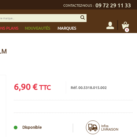
09 72 29 11 33
CONTACTEZ-NOUS :
NS PLANS
NOUVEAUTÉS
MARQUES
0
TLM
6,90
€
TTC
Réf. 00.5318.015.002
Infos
Disponible
LIVRAISON