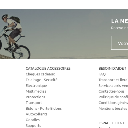
LA N
Recevoir 
Votre
e-
mail
CATALOGUE ACCESSOIRES
BESOIN D'AIDE ?
Chèques cadeaux
FAQ
Eclairage - Securité
Transport et livra
Electronique
Service après-ven
Multimédias
Contactez-nous
Protections
Politique de confi
Transport
Conditions génér
Bidons - Porte Bidons
Mentions légales
Autocollants
Goodies
ESPACE CLIENT
Supports