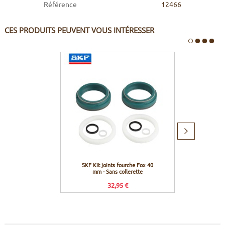
Référence
12466
CES PRODUITS PEUVENT VOUS INTÉRESSER
Produit
suivant
SKF Kit joints fourche Fox 40
Fox Ra
mm - Sans collerette
avant à
32,95 €
Prix c