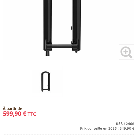
CADRES
ECRANS
SOINS DU CORPS
AUTOCOLLANTS
BATTERIES
ETUDE POSTURALE
GOODIES
CADRES E-BIKE
SUPPORTS
MOTEURS
COMMANDES DÉPORTÉES
CABLES ÉLECTRIQUES
À partir de
599,90
€
TTC
Réf. 12466
Prix conseillé en 2025 : 649,90 €