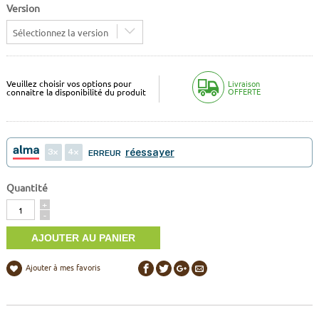
Version
Sélectionnez la version
Veuillez choisir vos options pour
Livraison
OFFERTE
connaitre la disponibilité du produit
3
4
réessayer
ERREUR
Quantité
Quantité
+
-
Ajouter à mes favoris