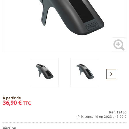
CADRES
ECRANS
SOINS DU CORPS
AUTOCOLLANTS
BATTERIES
ETUDE POSTURALE
GOODIES
CADRES E-BIKE
SUPPORTS
MOTEURS
COMMANDES DÉPORTÉES
Suivant
CABLES ÉLECTRIQUES
À partir de
36,90
€
TTC
Réf. 12450
Prix conseillé en 2023 : 47,90 €
Version