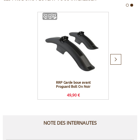
Produit
suivant
RRP Garde boue avant
Fox Te
Proguard Bolt On Noir
Airsp
49,90 €
NOTE DES INTERNAUTES