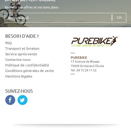
Recevoir nos offres et nos bons plans
Votre
e-
mail
BESOIN D'AIDE ?
FAQ
Transport et livraison
Service après-vente
PUREBIKE
Contactez-nous
17 Avenue de Blossac
Politique de confidentialité
79400
St Maixent l'Ecole
Tél :
09 72 29 11 33
Conditions générales de vente
Mentions légales
SUIVEZ-NOUS