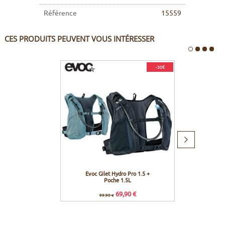
Référence
15559
CES PRODUITS PEUVENT VOUS INTÉRESSER
-30€
Produit
suivant
Evoc Gilet Hydro Pro 1.5 +
Evoc 
Poche 1.5L
ave
69,90 €
99,90 €
Prix c