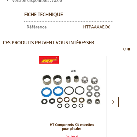
Version disponibles : AE06
FICHE TECHNIQUE
Référence
HTPAAXAEO6
CES PRODUITS PEUVENT VOUS INTÉRESSER
Produit
suivant
HT Components Kit entretien
HT Co
pour pédales
po
21,90 €