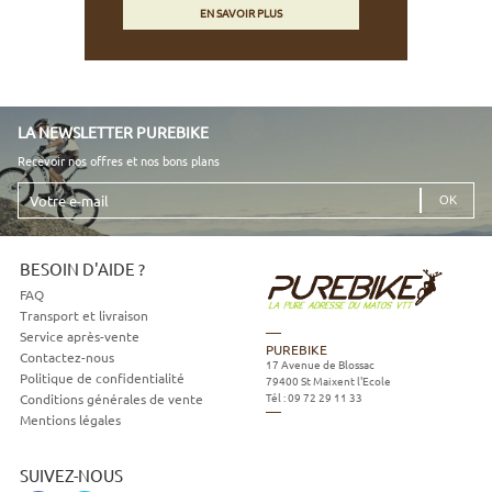
EN SAVOIR PLUS
LA NEWSLETTER PUREBIKE
Recevoir nos offres et nos bons plans
Votre
e-
mail
BESOIN D'AIDE ?
FAQ
Transport et livraison
Service après-vente
PUREBIKE
Contactez-nous
17 Avenue de Blossac
Politique de confidentialité
79400
St Maixent l'Ecole
Tél :
09 72 29 11 33
Conditions générales de vente
Mentions légales
SUIVEZ-NOUS