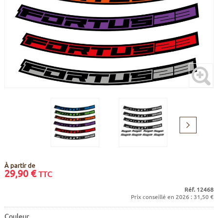
CADRES
ECRANS
SOINS DU CORPS
AUTOCOLLANTS
BATTERIES
ETUDE POSTURALE
GOODIES
CADRES E-BIKE
SUPPORTS
MOTEURS
COMMANDES DÉPORTÉES
Suivant
CABLES ÉLECTRIQUES
À partir de
29,90
€
TTC
Réf. 12468
Prix conseillé en 2026 : 31,50 €
Couleur