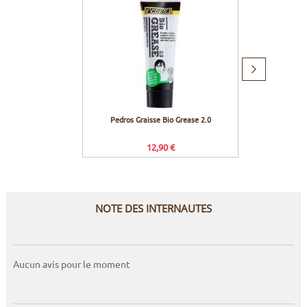
Produit
suivant
Pedros Graisse Bio Grease 2.0
Muc-O
G
12,90 €
NOTE DES INTERNAUTES
Aucun avis pour le moment