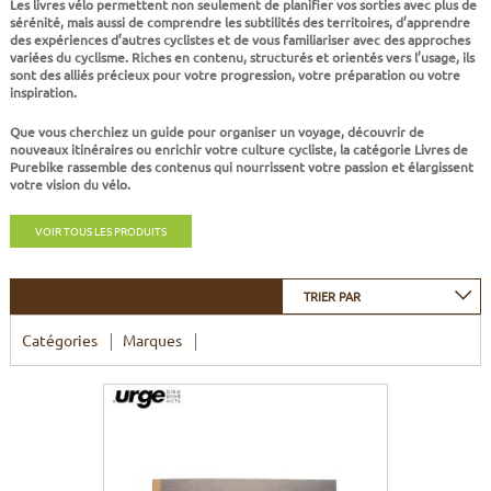
Les livres vélo permettent non seulement de planifier vos sorties avec plus de
CADRES
ECRANS
SOINS DU CORPS
AUTOCOLLANTS
sérénité, mais aussi de comprendre les subtilités des territoires, d’apprendre
des expériences d’autres cyclistes et de vous familiariser avec des approches
variées du cyclisme. Riches en contenu, structurés et orientés vers l’usage, ils
BATTERIES
ETUDE POSTURALE
GOODIES
sont des alliés précieux pour votre progression, votre préparation ou votre
inspiration.
CADRES E-BIKE
SUPPORTS
Que vous cherchiez un guide pour organiser un voyage, découvrir de
nouveaux itinéraires ou enrichir votre culture cycliste, la catégorie Livres de
Purebike rassemble des contenus qui nourrissent votre passion et élargissent
MOTEURS
votre vision du vélo.
VOIR TOUS LES PRODUITS
COMMANDES DÉPORTÉES
TRIER PAR
CABLES ÉLECTRIQUES
Catégories
Marques