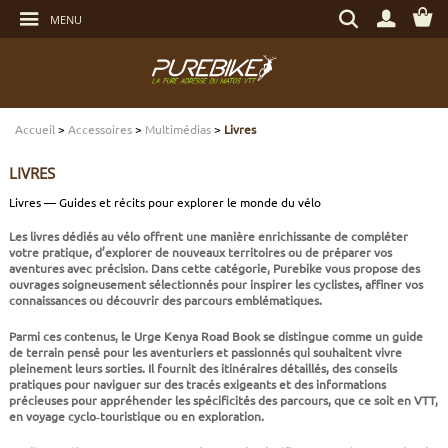
Aller
Rechercher
au
MENU
un
contenu
produit,
Aller
une
au
marque...
menu
Aller
TRANSMISSION
TRANSMISSION
TRANSMISSION
TRANSMISSION
CASQUES
ENTRETIEN
CHÈQUES CADEAUX
à
la
recherche
Accueil
>
Accessoires
>
Multimédias
>
Livres
FREINAGE
FREINAGE
FREINAGE
SUSPENSIONS
PROTECTIONS
OUTILLAGE
ECLAIRAGE - SECURITÉ
LIVRES
SUSPENSIONS
ROUES
PNEUS ET CHAMBRES
FREINAGE E-BIKE
VÊTEMENTS TECHNIQUES
ROULEMENTS VÉLO
ELECTRONIQUE
Livres — Guides et récits pour explorer le monde du vélo
Les livres dédiés au vélo offrent une manière enrichissante de compléter
ROUES
PNEUS ET CHAMBRES
PÉRIPHÉRIQUES
ROUES E-BIKE
CHAUSSURES
SERVICES
MULTIMÉDIAS
votre pratique, d’explorer de nouveaux territoires ou de préparer vos
aventures avec précision. Dans cette catégorie, Purebike vous propose des
ouvrages soigneusement sélectionnés pour inspirer les cyclistes, affiner vos
PNEUS ET CHAMBRES
PÉRIPHÉRIQUES
PNEUS ET CHAMBRES E-BIKE
VÊTEMENTS SPORTSWEAR
VISSERIE
PROTECTIONS
connaissances ou découvrir des parcours emblématiques.
Parmi ces contenus, le
Urge Kenya Road Book
se distingue comme un guide
PIÈCES VTT ET PÉRIPHÉRIQUES
VÉLOS COMPLETS
VÉLOS ELECTRIQUES
BAGAGERIE
TRANSPORT
de terrain pensé pour les aventuriers et passionnés qui souhaitent vivre
pleinement leurs sorties. Il fournit des itinéraires détaillés, des conseils
pratiques pour naviguer sur des tracés exigeants et des informations
précieuses pour appréhender les spécificités des parcours, que ce soit en VTT,
VÉLOS COMPLETS
CAPTEURS E-BIKE
NUTRITION
BIDONS - PORTE BIDONS
en voyage cyclo‑touristique ou en exploration.