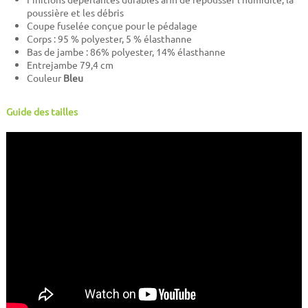
poussière et les débris
Coupe fuselée conçue pour le pédalage
Corps : 95 % polyester, 5 % élasthanne
Bas de jambe : 86% polyester, 14% élasthanne
Entrejambe 79,4 cm
Couleur
Bleu
Guide des tailles
" width="560" height="315">