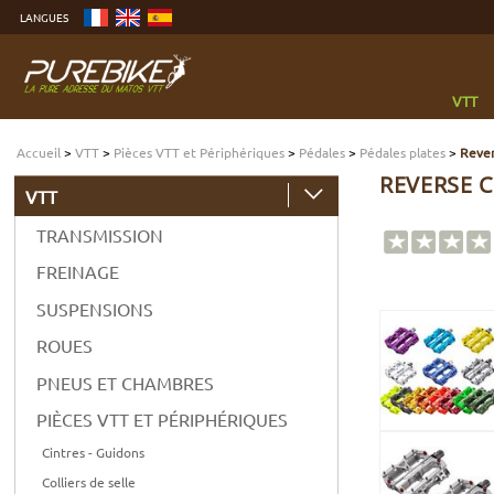
Aller
LANGUES
au
contenu
Aller
au
menu
Aller
à
VTT
la
recherche
Accueil
>
VTT
>
Pièces VTT et Périphériques
>
Pédales
>
Pédales plates
>
Rever
REVERSE 
VTT
TRANSMISSION
FREINAGE
SUSPENSIONS
ROUES
PNEUS ET CHAMBRES
PIÈCES VTT ET PÉRIPHÉRIQUES
Cintres - Guidons
Colliers de selle