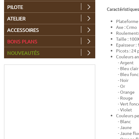
PILOTE
Caractéristiques
ATELIER
Plateforme
Axe : Crmo
ACCESSOIRES
Roulements 
Taille : 10
BONS PLANS
Epaisseur :
Picots : 24
NOUVEAUTÉS
Couleurs an
- Argent
- Bleu clair
- Bleu fon
- Noir
- Or
- Orange
- Rouge
- Vert fonc
- Violet
Couleurs pe
- Blanc
- Jaune
- Jaune flu