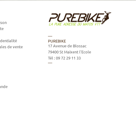
ison
te
dentialité
PUREBIKE
17 Avenue de Blossac
ales de vente
79400
St Maixent l'Ecole
Tél :
09 72 29 11 33
ande