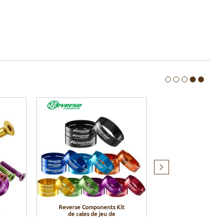
Produit
suivant
Reverse Components Kit
Reverse Co
de cales de jeu de
Collier de sel