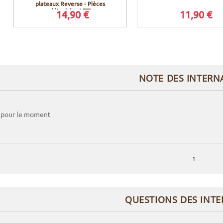
plateaux Reverse - Pièces
détachées VTT
14,90 €
11,90 €
NOTE DES INTERN
 pour le moment
1
QUESTIONS DES INT