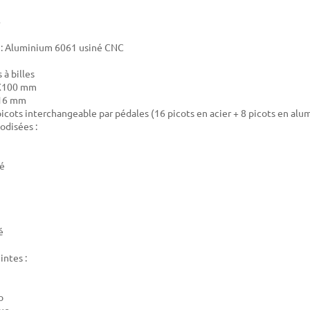
 : Aluminium 6061 usiné CNC
à billes
0X100 mm
 16 mm
 picots interchangeable par pédales (16 picots en acier + 8 picots en al
odisées :
cé
é
intes :
o