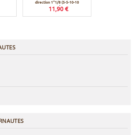
direction 1''1/8 (5-5-10-10
écro
mm)
11,90 €
12,9
AUTES
ERNAUTES