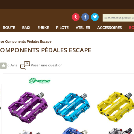
Rechercher
un
produit,
ROUTE
BMX
E-BIKE
PILOTE
ATELIER
ACCESSOIRES
BO
une
marque...
se Components Pédales Escape
COMPONENTS PÉDALES ESCAPE
0
Avis
Poser une question