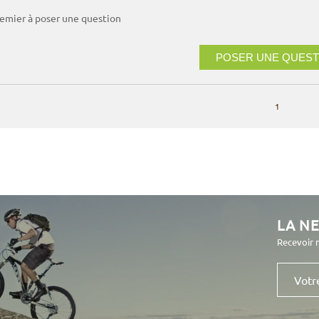
remier à poser une question
POSER UNE QUEST
1
LA N
Recevoir 
Votre
e-
mail