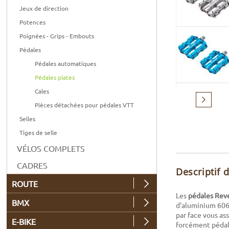
Jeux de direction
Potences
Poignées - Grips - Embouts
Pédales
Pédales automatiques
Pédales plates
Cales
Suivant
Pièces détachées pour pédales VTT
Selles
Tiges de selle
VÉLOS COMPLETS
CADRES
Descriptif 
ROUTE
Les
pédales Rev
BMX
d'aluminium 6061
par face vous as
E-BIKE
forcément pédale