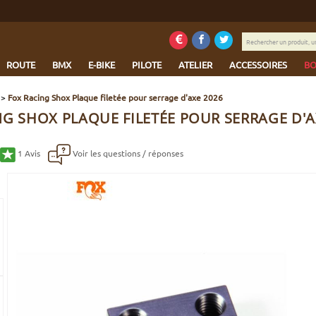
Rechercher
un
produit,
ROUTE
BMX
E-BIKE
PILOTE
ATELIER
ACCESSOIRES
BO
une
marque...
>
Fox Racing Shox Plaque filetée pour serrage d'axe 2026
NG SHOX PLAQUE FILETÉE POUR SERRAGE D'A
1
Avis
Voir les questions / réponses