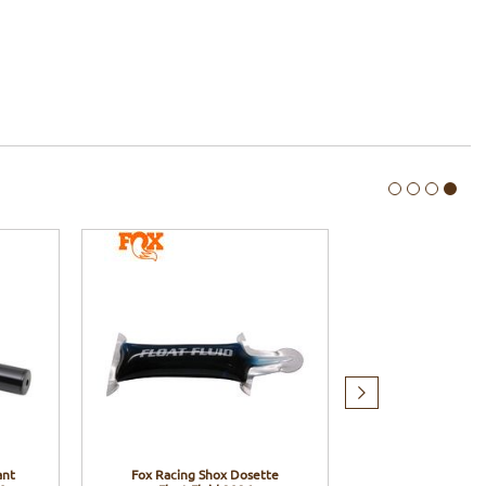
Produit
suivant
ant
Fox Racing Shox Dosette
SKF Kit joints 