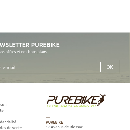
EWSLETTER PUREBIKE
nos offres et nos bons plans
ison
te
dentialité
PUREBIKE
17 Avenue de Blossac
ales de vente