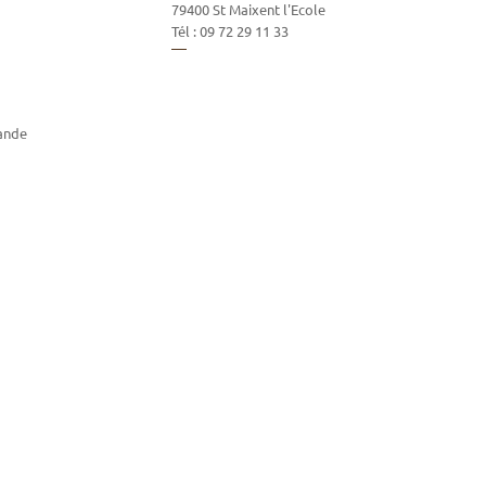
79400
St Maixent l'Ecole
Tél :
09 72 29 11 33
ande