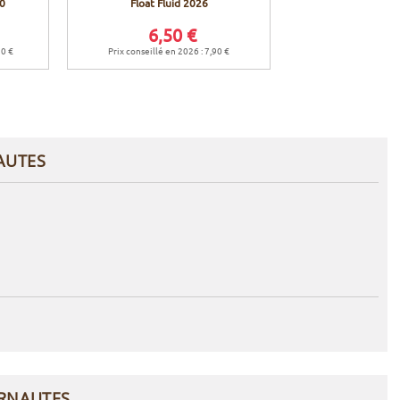
0
Float Fluid 2026
36 mm - Sans 
6,50 €
32,9
90 €
Prix conseillé en 2026 : 7,90 €
AUTES
ERNAUTES