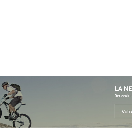
LA N
Recevoir 
Votre
e-
mail