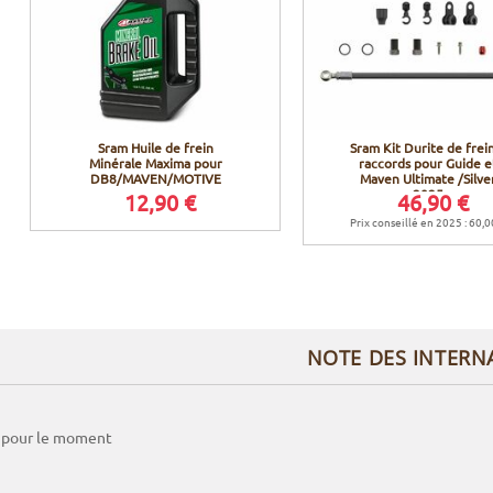
Sram Huile de frein
Sram Kit Durite de frei
Minérale Maxima pour
raccords pour Guide e
DB8/MAVEN/MOTIVE
Maven Ultimate /Silve
2025
12,90 €
46,90 €
Prix conseillé en 2025 : 60,0
NOTE DES INTERN
 pour le moment