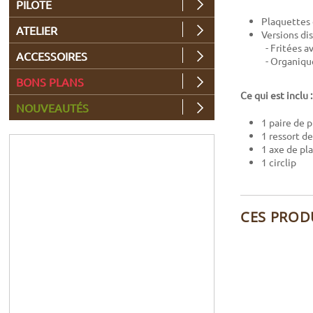
PILOTE
Plaquettes
ATELIER
Versions di
- Fritées a
ACCESSOIRES
- Organique
BONS PLANS
Ce qui est inclu 
NOUVEAUTÉS
1 paire de 
1 ressort d
1 axe de pl
1 circlip
CES PROD