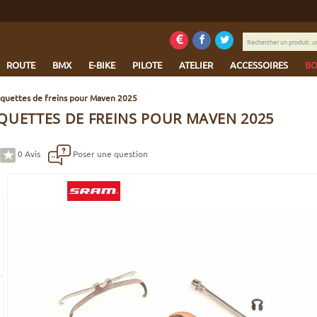
Rechercher
un
produit,
ROUTE
BMX
E-BIKE
PILOTE
ATELIER
ACCESSOIRES
BO
une
marque...
aquettes de freins pour Maven 2025
QUETTES DE FREINS POUR MAVEN 2025
0
Avis
Poser une question