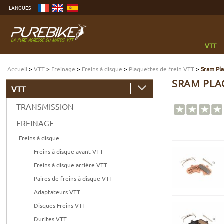
Aller
LANGUES
au
contenu
Aller
au
menu
Aller
à
VTT
la
recherche
Accueil
>
VTT
>
Freinage
>
Freins à disque
>
Plaquettes de frein VTT
>
Sram Pl
SRAM PLA
VTT
TRANSMISSION
FREINAGE
Freins à disque
Freins à disque avant VTT
Freins à disque arrière VTT
Paires de freins à disque VTT
Adaptateurs VTT
Disques Freins VTT
Durites VTT