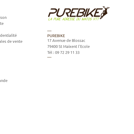
ison
te
dentialité
PUREBIKE
17 Avenue de Blossac
ales de vente
79400
St Maixent l'Ecole
Tél :
09 72 29 11 33
ande