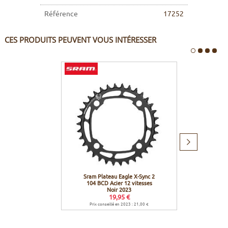
Référence
17252
CES PRODUITS PEUVENT VOUS INTÉRESSER
Produit
suivant
Sram Plateau Eagle X-Sync 2
Sram C
104 BCD Acier 12 vitesses
vitesse
Noir 2023
19,95 €
Prix conseillé en 2023 : 21,00 €