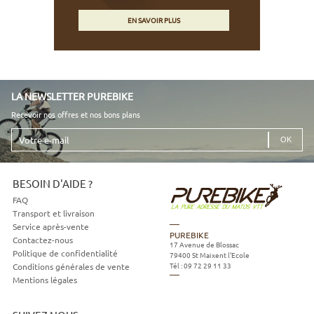
EN SAVOIR PLUS
LA NEWSLETTER PUREBIKE
Recevoir nos offres et nos bons plans
Votre
e-
mail
BESOIN D'AIDE ?
FAQ
Transport et livraison
Service après-vente
PUREBIKE
Contactez-nous
17 Avenue de Blossac
Politique de confidentialité
79400
St Maixent l'Ecole
Tél :
09 72 29 11 33
Conditions générales de vente
Mentions légales