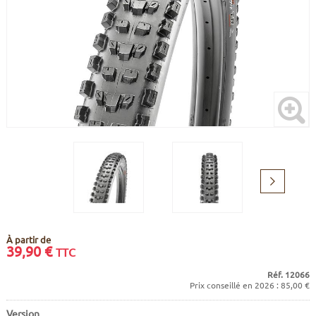
CADRES
ECRANS
SOINS DU CORPS
AUTOCOLLANTS
PURE DAYS
BATTERIES
ETUDE POSTURALE
GOODIES
CADRES E-BIKE
SUPPORTS
MOTEURS
COMMANDES DÉPORTÉES
Suivant
CABLES ÉLECTRIQUES
À partir de
39,90
€
TTC
Réf. 12066
Prix conseillé en 2026 : 85,00 €
Version