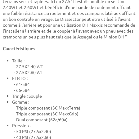
terrains secs et rapides. Ici en 27.5" il est disponible en section
2.40WT et 2.60WT et bénéficie d'une bande de roulement offrant
une faible résistance au roulement et des crampons latéraux offrant
un bon controle en virage. Le Disssector peut être utilisé à l'avant
comme à l'arrière et pour une utilisation DH Maxxis recommande de
l'installer à l'arrière et de le coupler à l'avant avec un pneu avec des
crampons un peu plus haut tels que le Assegai ou le Minion DHF
Caractéristiques
Taille :
- 27.5X2.40 WT
- 27.5X2.60 WT
ETRTO :
- 61-584
- 66-584
Tringle : Souple
Gomme :
-
Triple composant (3C MaxxTerra)
- Triple composant (3C MaxxGrip)
- Dual composant (62a/60a)
Pression :
- 50 PSI (27.5x2.40)
- 40 PSI (27.5x2.60)