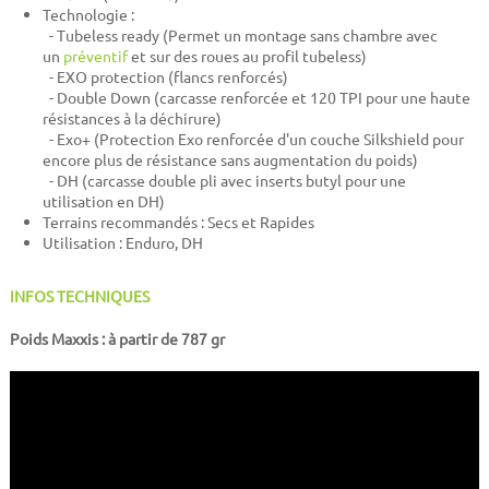
Technologie :
- Tubeless ready (Permet un montage sans chambre avec
un
préventif
et sur des roues au profil tubeless)
- EXO protection (flancs renforcés)
- Double Down (carcasse renforcée et 120 TPI pour une haute
résistances à la déchirure)
- Exo+ (Protection Exo renforcée d'un couche Silkshield pour
encore plus de résistance sans augmentation du poids)
- DH (carcasse double pli avec inserts butyl pour une
utilisation en DH)
Terrains recommandés : Secs et Rapides
Utilisation : Enduro, DH
INFOS TECHNIQUES
Poids Maxxis : à partir de 787 gr