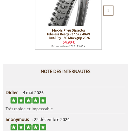
Produit
suivant
Maxxis Pneu Dissector
Duke V
Tubeless Ready - 27.5X2.40WT
- Dual Ply - 3C Maxxgrip 2026
54,90 €
Prix conseillé en 2026 : 99,00 €
NOTE DES INTERNAUTES
Didier
4 mai 2025
Très rapide et impeccable
anonymous
22 décembre 2024