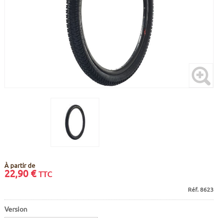
CADRES
ECRANS
SOINS DU CORPS
AUTOCOLLANTS
BATTERIES
ETUDE POSTURALE
GOODIES
CADRES E-BIKE
SUPPORTS
MOTEURS
COMMANDES DÉPORTÉES
CABLES ÉLECTRIQUES
À partir de
22,90
€
TTC
Réf. 8623
Version