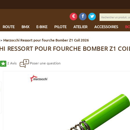
Rechercher
un
produit,
ROUTE
BMX
E-BIKE
PILOTE
ATELIER
ACCESSOIRES
BO
une
marque...
>
Marzocchi Ressort pour fourche Bomber Z1 Coil 2026
I RESSORT POUR FOURCHE BOMBER Z1 COIL
2
Avis
Poser une question