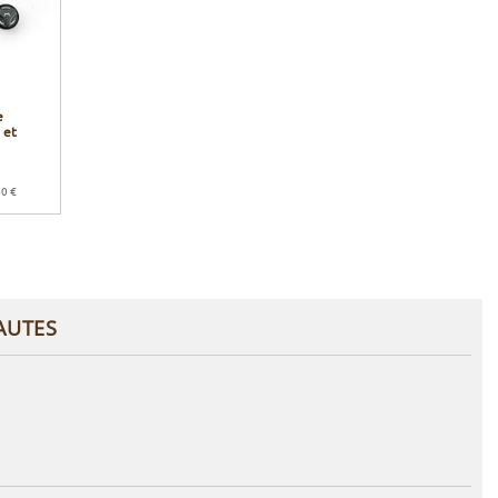
e
 et
00 €
AUTES