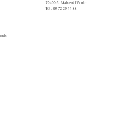
79400
St Maixent l'Ecole
Tél :
09 72 29 11 33
ande