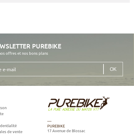
EWSLETTER PUREBIKE
nos offres et nos bons plans
ison
te
dentialité
PUREBIKE
17 Avenue de Blossac
ales de vente