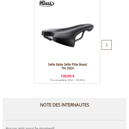
Produit
suivant
Selle Italia Selle Flite Boost
Revers
TM 2024
de s
109,90 €
Prix conseillé en 2024 : 164,90 €
NOTE DES INTERNAUTES
Aucun avis pour le moment