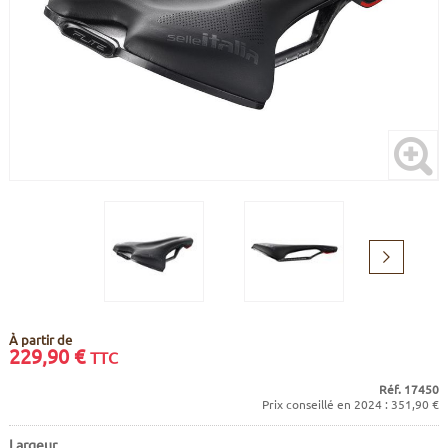
CADRES
ECRANS
SOINS DU CORPS
AUTOCOLLANTS
PURE DAYS
BATTERIES
ETUDE POSTURALE
GOODIES
CADRES E-BIKE
SUPPORTS
MOTEURS
COMMANDES DÉPORTÉES
Suivant
CABLES ÉLECTRIQUES
À partir de
229,90
€
TTC
Réf. 17450
Prix conseillé en 2024 : 351,90 €
Largeur