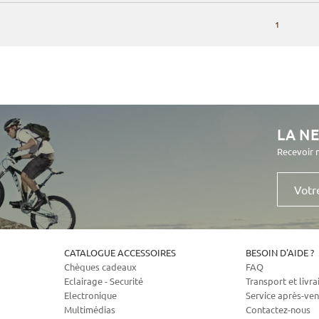
1
LA N
Recevoir 
Votre
e-
mail
CATALOGUE ACCESSOIRES
BESOIN D'AIDE ?
Chèques cadeaux
FAQ
Eclairage - Securité
Transport et livra
Electronique
Service après-ven
Multimédias
Contactez-nous