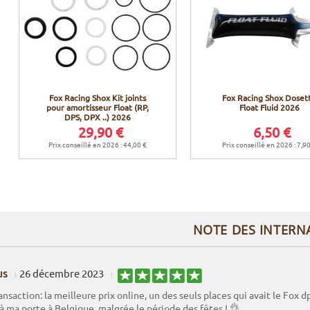
Fox Racing Shox Kit joints
Fox Racing Shox Doset
pour amortisseur Float (RP,
Float Fluid 2026
DPS, DPX ..) 2026
29,90 €
6,50 €
Prix conseillé en 2026 : 44,00 €
Prix conseillé en 2026 : 7,9
NOTE DES INTERN
us
26 décembre 2023
nsaction: la meilleure prix online, un des seuls places qui avait le Fox 
 à ma porte à Belgique, malgrée le période des fêtes ! 👌