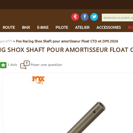
Rechercher
un
produit,
ROUTE
BMX
E-BIKE
PILOTE
ATELIER
ACCESSOIRES
BO
une
marque...
eurs VTT
>
Fox Racing Shox Shaft pour amortisseur Float CTD et DPS 2026
NG SHOX SHAFT POUR AMORTISSEUR FLOAT C
1
Avis
Poser une question