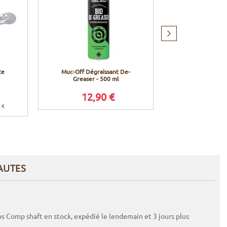
Produit
suivant
te
Muc-Off Dégraissant De-
Fox Racing Shox
Greaser - 500 ml
hydrauliqu
amortisseurs
Boost Valve e
12,90 €
29,9
202
0 €
Prix conseillé en 
AUTES
dps Comp shaft en stock, expédié le lendemain et 3 jours plus