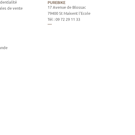
dentialité
PUREBIKE
17 Avenue de Blossac
ales de vente
79400
St Maixent l'Ecole
Tél :
09 72 29 11 33
ande