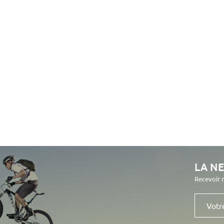
LA N
Recevoir 
Votre
e-
mail