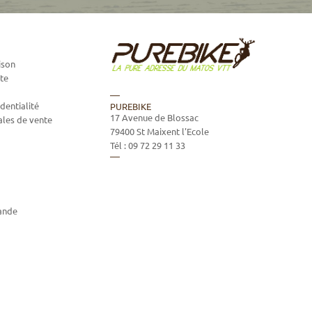
ison
te
dentialité
PUREBIKE
17 Avenue de Blossac
ales de vente
79400
St Maixent l'Ecole
Tél :
09 72 29 11 33
ande