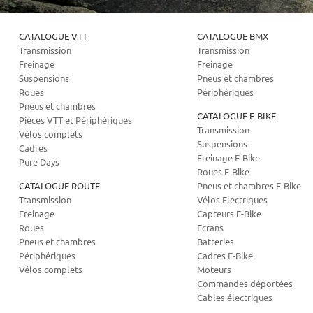
CATALOGUE VTT
CATALOGUE BMX
Transmission
Transmission
Freinage
Freinage
Suspensions
Pneus et chambres
Roues
Périphériques
Pneus et chambres
CATALOGUE E-BIKE
Pièces VTT et Périphériques
Transmission
Vélos complets
Suspensions
Cadres
Freinage E-Bike
Pure Days
Roues E-Bike
CATALOGUE ROUTE
Pneus et chambres E-Bike
Transmission
Vélos Electriques
Freinage
Capteurs E-Bike
Roues
Ecrans
Pneus et chambres
Batteries
Périphériques
Cadres E-Bike
Vélos complets
Moteurs
Commandes déportées
Cables électriques