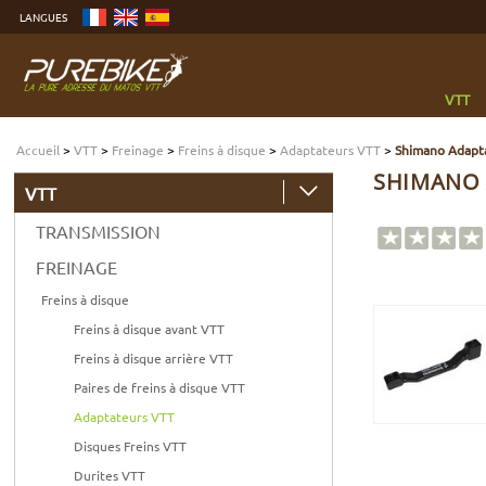
Aller
LANGUES
au
contenu
Aller
au
menu
Aller
à
VTT
la
recherche
Accueil
>
VTT
>
Freinage
>
Freins à disque
>
Adaptateurs VTT
>
Shimano Adapt
SHIMANO 
VTT
TRANSMISSION
FREINAGE
Freins à disque
Freins à disque avant VTT
Freins à disque arrière VTT
Paires de freins à disque VTT
Adaptateurs VTT
Disques Freins VTT
Durites VTT