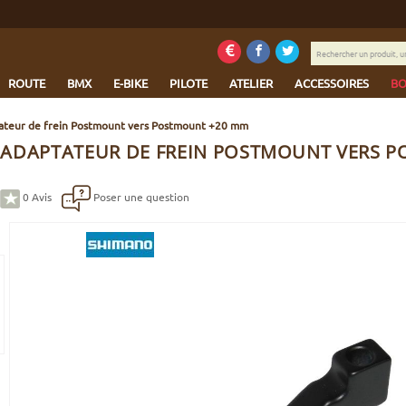
Rechercher
un
produit,
ROUTE
BMX
E-BIKE
PILOTE
ATELIER
ACCESSOIRES
BO
une
marque...
ateur de frein Postmount vers Postmount +20 mm
ADAPTATEUR DE FREIN POSTMOUNT VERS 
0
Avis
Poser une question