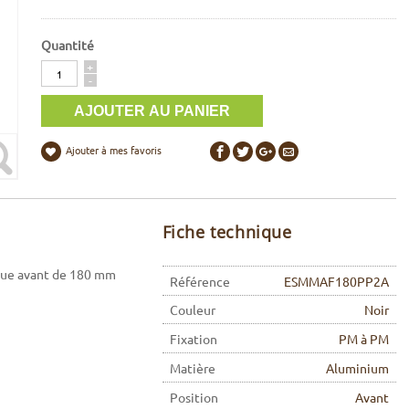
Quantité
Quantité
+
-
Ajouter à mes favoris
Fiche technique
que avant de 180 mm
Référence
ESMMAF180PP2A
Couleur
Noir
Fixation
PM à PM
Matière
Aluminium
Position
Avant