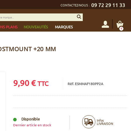
09 72 29 11 33
CONTACTEZ-NOUS :
NS PLANS
NOUVEAUTÉS
MARQUES
0
POSTMOUNT +20 MM
9,90
€
TTC
Réf. ESMMAF180PP2A
Disponible
Infos
LIVRAISON
Dernier article en stock