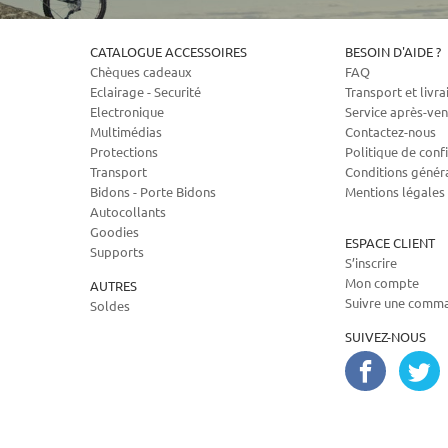
CATALOGUE ACCESSOIRES
BESOIN D'AIDE ?
Chèques cadeaux
FAQ
Eclairage - Securité
Transport et livra
Electronique
Service après-ven
Multimédias
Contactez-nous
Protections
Politique de confi
Transport
Conditions génér
Bidons - Porte Bidons
Mentions légales
Autocollants
Goodies
ESPACE CLIENT
Supports
S’inscrire
Mon compte
AUTRES
Suivre une comm
Soldes
SUIVEZ-NOUS