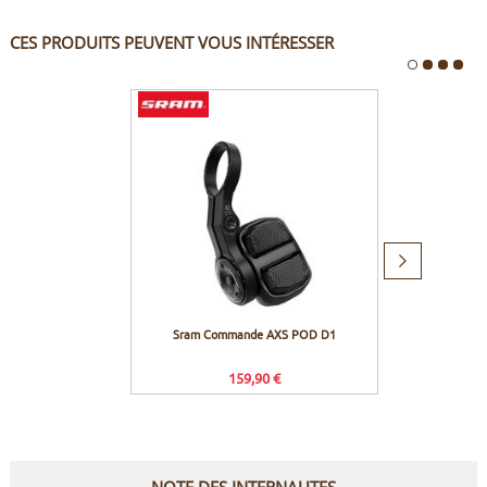
CES PRODUITS PEUVENT VOUS INTÉRESSER
Produit
suivant
Sram Commande AXS POD D1
Rock
600h/3
159,90 €