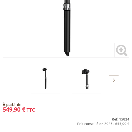
CADRES
ECRANS
SOINS DU CORPS
AUTOCOLLANTS
BATTERIES
ETUDE POSTURALE
GOODIES
CADRES E-BIKE
SUPPORTS
MOTEURS
COMMANDES DÉPORTÉES
CABLES ÉLECTRIQUES
Suivant
À partir de
549,90
€
TTC
Réf. 15824
Prix conseillé en 2025 : 655,00 €