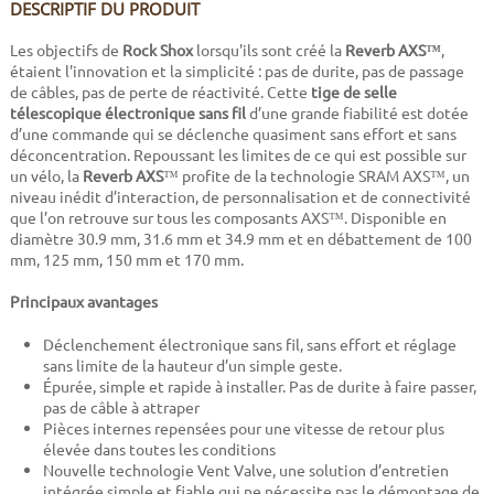
DESCRIPTIF DU PRODUIT
Les objectifs de
Rock Shox
lorsqu'ils sont créé la
Reverb AXS™
,
étaient l'innovation et la simplicité : pas de durite, pas de passage
de câbles, pas de perte de réactivité. Cette
tige de selle
télescopique électronique sans fil
d’une grande fiabilité est dotée
d’une commande qui se déclenche quasiment sans effort et sans
déconcentration. Repoussant les limites de ce qui est possible sur
un vélo, la
Reverb AXS
™ profite de la technologie SRAM AXS™, un
niveau inédit d’interaction, de personnalisation et de connectivité
que l’on retrouve sur tous les composants AXS™. Disponible en
diamètre 30.9 mm, 31.6 mm et 34.9 mm et en débattement de 100
mm, 125 mm, 150 mm et 170 mm.
Principaux avantages
Déclenchement électronique sans fil, sans effort et réglage
sans limite de la hauteur d’un simple geste.
Épurée, simple et rapide à installer. Pas de durite à faire passer,
pas de câble à attraper
Pièces internes repensées pour une vitesse de retour plus
élevée dans toutes les conditions
Nouvelle technologie Vent Valve, une solution d’entretien
intégrée simple et fiable qui ne nécessite pas le démontage de