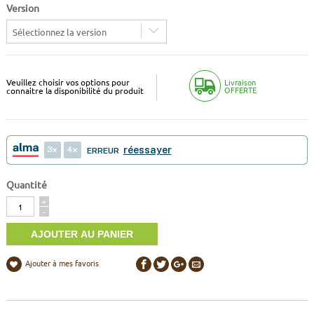
Version
Sélectionnez la version
Veuillez choisir vos options pour
Livraison
OFFERTE
connaitre la disponibilité du produit
3
4
réessayer
ERREUR
Quantité
Quantité
+
-
Ajouter à mes favoris