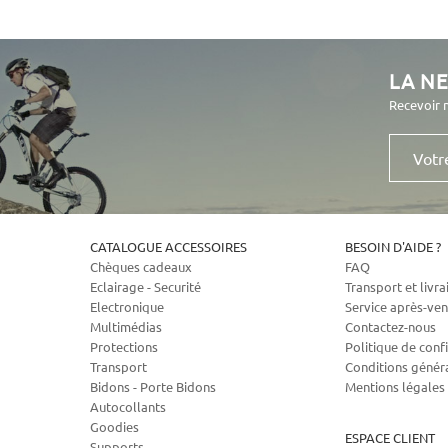
LA N
Recevoir 
Votre
e-
mail
CATALOGUE ACCESSOIRES
BESOIN D'AIDE ?
Chèques cadeaux
FAQ
Eclairage - Securité
Transport et livra
Electronique
Service après-ven
Multimédias
Contactez-nous
Protections
Politique de confi
Transport
Conditions génér
Bidons - Porte Bidons
Mentions légales
Autocollants
Goodies
ESPACE CLIENT
Supports