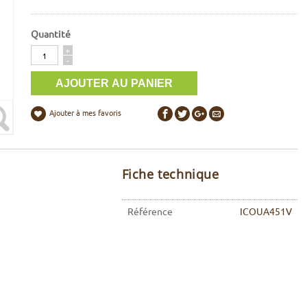
Quantité
Quantité
+
-
Ajouter à mes favoris
Fiche technique
Référence
ICOUA451V