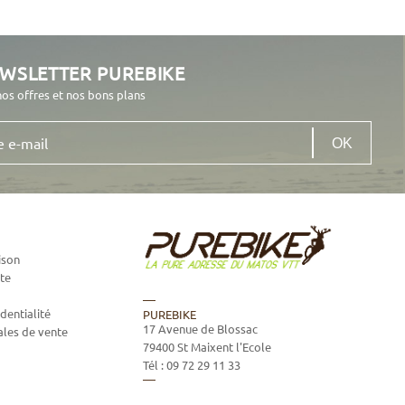
EWSLETTER PUREBIKE
nos offres et nos bons plans
ison
te
dentialité
PUREBIKE
17 Avenue de Blossac
ales de vente
79400
St Maixent l'Ecole
Tél :
09 72 29 11 33