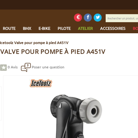
Rechercher
un
produit,
ROUTE
BMX
E-BIKE
PILOTE
ATELIER
ACCESSOIRES
BO
une
marque...
Icetoolz Valve pour pompe à pied A451V
 VALVE POUR POMPE À PIED A451V
0
Avis
Poser une question