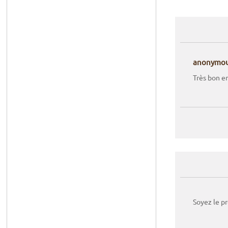
anonymo
Très bon e
Soyez le p