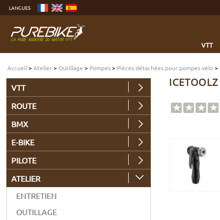
Aller
LANGUES
au
contenu
Aller
au
menu
Aller
à
VTT
la
recherche
Accueil
>
Atelier
>
Outillage
>
Pompes
>
Pièces détachées pour pompes vélo
>
ICETOOLZ
VTT
ROUTE
BMX
E-BIKE
PILOTE
ATELIER
ENTRETIEN
OUTILLAGE