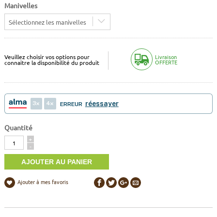
Manivelles
Sélectionnez les manivelles
Veuillez choisir vos options pour
Livraison
OFFERTE
connaitre la disponibilité du produit
3
4
réessayer
ERREUR
Quantité
Quantité
+
-
Ajouter à mes favoris