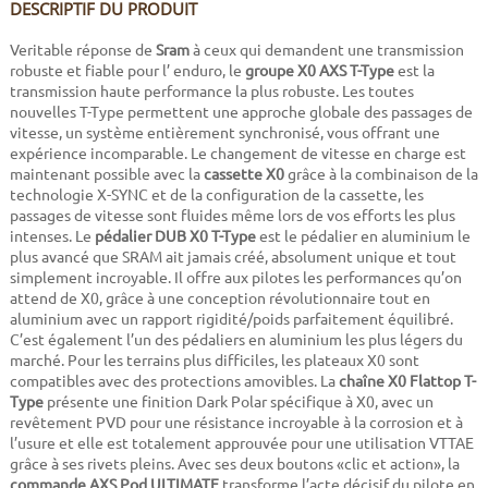
DESCRIPTIF DU PRODUIT
Veritable réponse de
Sram
à ceux qui demandent une transmission
robuste et fiable pour l’ enduro, le
groupe X0 AXS T-Type
est la
transmission haute performance la plus robuste. Les toutes
nouvelles T-Type permettent une approche globale des passages de
vitesse, un système entièrement synchronisé, vous offrant une
expérience incomparable. Le changement de vitesse en charge est
maintenant possible avec la
cassette X0
grâce à la combinaison de la
technologie X-SYNC et de la configuration de la cassette, les
passages de vitesse sont fluides même lors de vos efforts les plus
intenses. Le
pédalier DUB X0 T-Type
est le pédalier en aluminium le
plus avancé que SRAM ait jamais créé, absolument unique et tout
simplement incroyable. Il offre aux pilotes les performances qu’on
attend de X0, grâce à une conception révolutionnaire tout en
aluminium avec un rapport rigidité/poids parfaitement équilibré.
C’est également l’un des pédaliers en aluminium les plus légers du
marché. Pour les terrains plus difficiles, les plateaux X0 sont
compatibles avec des protections amovibles. La
chaîne X0 Flattop T-
Type
présente une finition Dark Polar spécifique à X0, avec un
revêtement PVD pour une résistance incroyable à la corrosion et à
l’usure et elle est totalement approuvée pour une utilisation VTTAE
grâce à ses rivets pleins. Avec ses deux boutons «clic et action», la
commande AXS Pod ULTIMATE
transforme l’acte décisif du pilote en