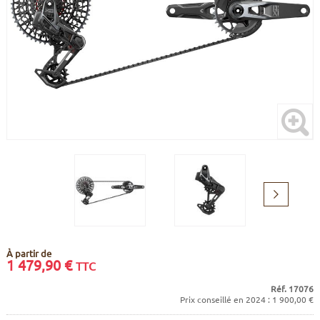
CADRES
ECRANS
SOINS DU CORPS
AUTOCOLLANTS
BATTERIES
ETUDE POSTURALE
GOODIES
CADRES E-BIKE
SUPPORTS
MOTEURS
COMMANDES DÉPORTÉES
CABLES ÉLECTRIQUES
Suivant
À partir de
1 479,90
€
TTC
Réf. 17076
Prix conseillé en 2024 : 1 900,00 €