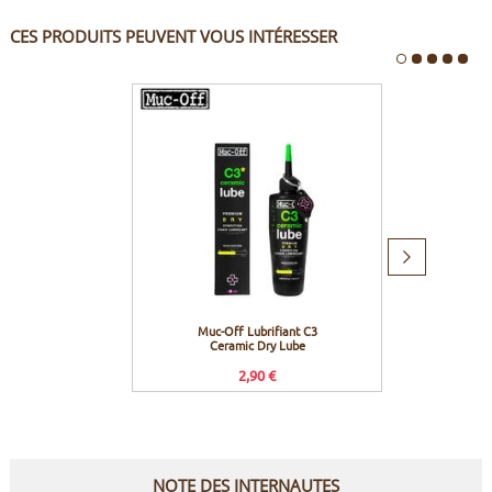
CES PRODUITS PEUVENT VOUS INTÉRESSER
Produit
suivant
Muc-Off Lubrifiant C3
Sram C
Ceramic Dry Lube
12 vit
2,90 €
Prix co
NOTE DES INTERNAUTES