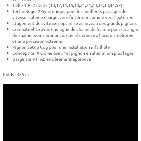
Taille 10-52 dents (10,12,14,16,18,21,24,28,32,38,44,52)
Technologie X-Sync unique pour les meilleurs passages de
vitesse à pleine charge, vers l’intérieur comme vers l’extérieur
Étagement des vitesses optimisé au niveau des grands pignons
Compatibilité avec une ligne de chaîne de 55 mm pour un angle
de chaîne moins prononcé, une résistance à l’usure améliorée
et une précision extrême.
Pignon Setup Cog pour une installation infaillible
Conception X-Dome avec 1er pignon en aluminium plus léger
Usage sur VTTAE entièrement approuvé
Poids : 385 gr