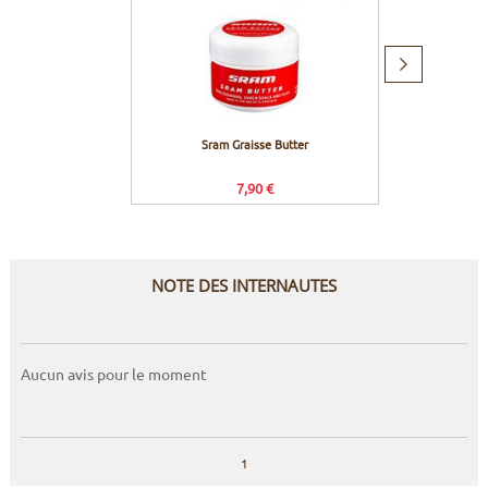
Produit
suivant
Sram Graisse Butter
Ro
lubrifi
7,90 €
NOTE DES INTERNAUTES
Aucun avis pour le moment
1