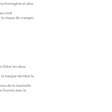
plus homogène et plus
eau rond
 le risque de crampes
n d'ôter les deux
t la marque derrière la
trous de la manivelle
ée fournie avec le