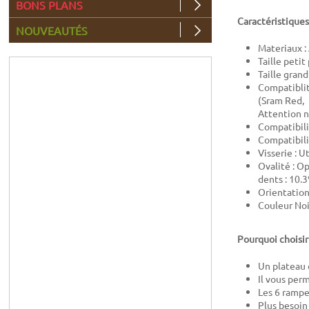
BONS PLANS
Caractéristiques
NOUVEAUTÉS
Materiaux :
Taille petit
Taille grand
Compatiblit
(Sram Red, 
Attention n
Compatibilit
Compatibili
Visserie : U
Ovalité : O
dents : 10.
Orientation
Couleur Noi
Pourquoi choisir
Un plateau 
Il vous per
Les 6 rampe
Plus besoin