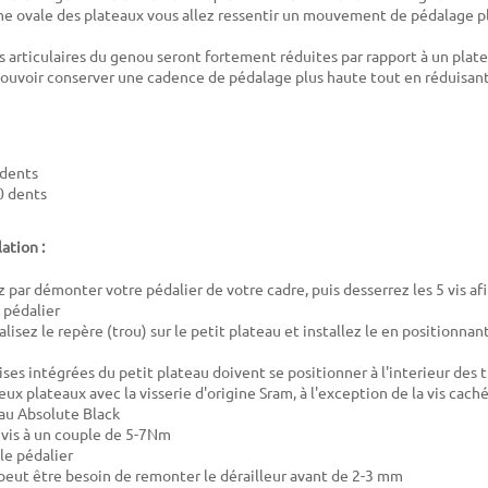
me ovale des plateaux vous allez ressentir un mouvement de pédalage 
s articulaires du genou seront fortement réduites par rapport à un plat
pouvoir conserver une cadence de pédalage plus haute tout en réduisant
 dents
0 dents
lation :
ar démonter votre pédalier de votre cadre, puis desserrez les 5 vis afi
 pédalier
alisez le repère (trou) sur le petit plateau et installez le en positionnan
ses intégrées du petit plateau doivent se positionner à l'interieur des 
eux plateaux avec la visserie d'origine Sram, à l'exception de la vis cach
au Absolute Black
5 vis à un couple de 5-7Nm
le pédalier
peut être besoin de remonter le dérailleur avant de 2-3 mm