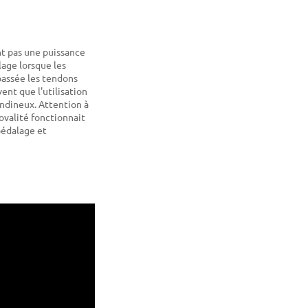
t pas une puissance
age lorsque les
épassée les tendons
ent que l'utilisation
endineux. Attention à
ovalité fonctionnait
pédalage et