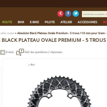
Rechercher
un
produit,
ROUTE
BMX
E-BIKE
PILOTE
ATELIER
ACCESSOIRES
BO
une
marque...
 vélo route
>
Absolute Black Plateau Ovale Premium - 5 trous 110 mm pour Sram -
 BLACK PLATEAU OVALE PREMIUM - 5 TROUS 
0
Avis
Voir les questions / réponses