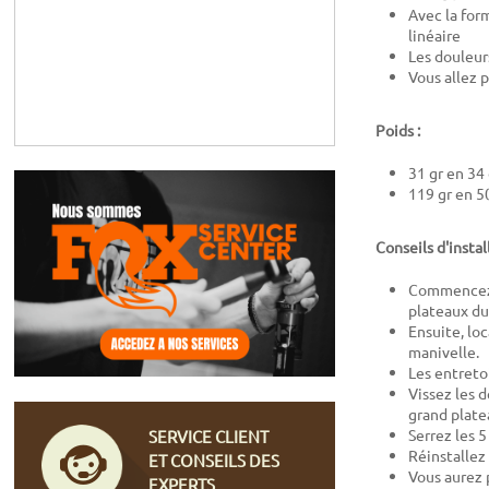
Avec la for
linéaire
Les douleur
Vous allez 
Poids :
31 gr en 34
119 gr en 5
Conseils d'instal
Commencez p
plateaux du
Ensuite, loc
manivelle.
Les entretoi
Vissez les d
grand plate
Serrez les 
SERVICE CLIENT
Réinstallez 
ET CONSEILS DES
Vous aurez 
EXPERTS