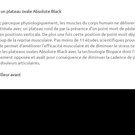
 un plateau ovale Absolute Black
 parceque physiologiquement, les muscles du corps humain ne délivren
male avec un plateau rond de par la présence d'un point mort de pédal
en positions verticale. De plus une fois cette position de point mort d
up de la reprise musculaire. Pas moins de 11 études scientifiques prouv
le permet d'améliorer l'efficacité musculaire et de diminuer le stress t
 les plateaux ovales Absolute Black avec la technologie Biopace dont l'
lement opposée et avait pour conséquence de diminuer la cadence de 
douleurs articulaires.
lleur avant