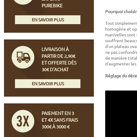
PUREBIKE
Pourquoi choisir
EN SAVOIR PLUS
Tout simplement
homogène et opti
manivelles sont 
souffrent beauco
d'un plateau ova
LIVRAISON À
ne pas confondre
PARTIR DE 2,90€
de manière tota
ET OFFERTE DÈS
d'augmenter les 
30€ D'ACHAT
Réglage du dérai
EN SAVOIR PLUS
PAIEMENT EN 3
ET 4X SANS FRAIS
300€ À 3000 €