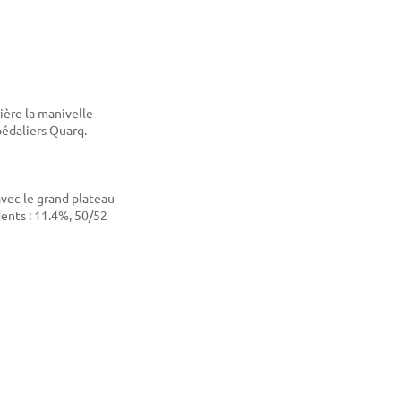
I
ière la manivelle
pédaliers Quarq.
 avec le grand plateau
dents : 11.4%, 50/52