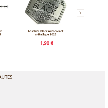
Produit
suivant
le
Absolute Black Autocollant
Pedros Graisse
6
métallique 2025
2.0
1,90 €
12,9
AUTES