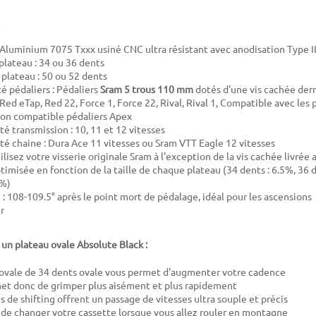
 Aluminium 7075 Txxx usiné CNC ultra résistant avec anodisation Type I
 plateau : 34 ou 36 dents
 plateau : 50 ou 52 dents
é pédaliers : Pédaliers
Sram 5 trous 110 mm
dotés d'une vis cachée derr
Red eTap, Red 22, Force 1, Force 22, Rival, Rival 1, Compatible avec les 
on compatible pédaliers Apex
é transmission : 10, 11 et 12 vitesses
té chaine : Dura Ace 11 vitesses ou Sram VTT Eagle 12 vitesses
tilisez votre visserie originale Sram à l'exception de la vis cachée livrée
ptimisée en fonction de la taille de chaque plateau (34 dents : 6.5%, 36 
3%)
 : 108-109.5° après le point mort de pédalage, idéal pour les ascensions
r
 un plateau ovale Absolute Black :
ovale de 34 dents ovale vous permet d'augmenter votre cadence
met donc de grimper plus aisément et plus rapidement
s de shifting offrent un passage de vitesses ultra souple et précis
 de changer votre cassette lorsque vous allez rouler en montagne