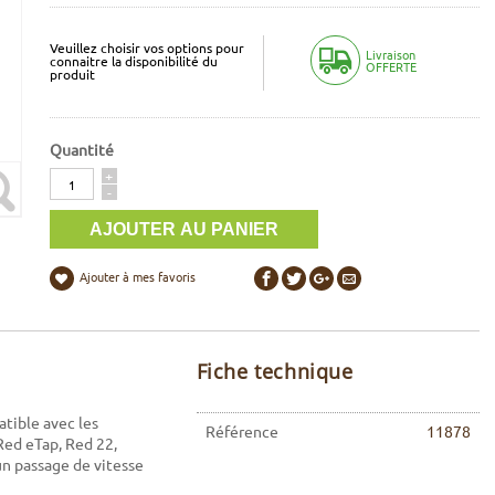
Veuillez choisir vos options pour
Livraison
connaitre la disponibilité du
OFFERTE
produit
Quantité
Quantité
+
-
Ajouter à mes favoris
Fiche technique
atible avec les
Référence
11878
Red eTap, Red 22,
 un passage de vitesse