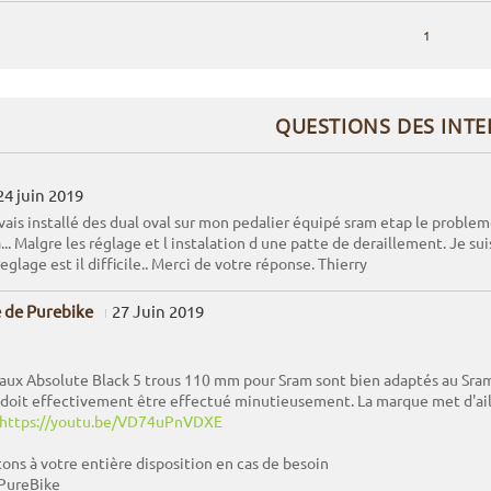
1
QUESTIONS DES INT
24 juin 2019
vais installé des dual oval sur mon pedalier équipé sram etap le probleme
a... Malgre les réglage et l instalation d une patte de deraillement. Je s
reglage est il difficile.. Merci de votre réponse. Thierry
 de Purebike
27 Juin 2019
aux Absolute Black 5 trous 110 mm pour Sram sont bien adaptés au Sram 
 doit effectivement être effectué minutieusement. La marque met d'aill
https://youtu.be/VD74uPnVDXE
ons à votre entière disposition en cas de besoin
 PureBike