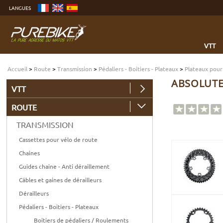
Aller
LANGUES
au
contenu
Aller
au
menu
Aller
à
VTT
la
recherche
Accueil
>
Route
>
Transmission
>
Pédaliers - Boitiers - Plateaux
>
Plateaux pour
ABSOLUTE
VTT
ROUTE
TRANSMISSION
Cassettes pour vélo de route
Chaines
Guides chaine - Anti déraillement
Câbles et gaines de dérailleurs
Dérailleurs
Pédaliers - Boitiers - Plateaux
Boitiers de pédaliers / Roulements