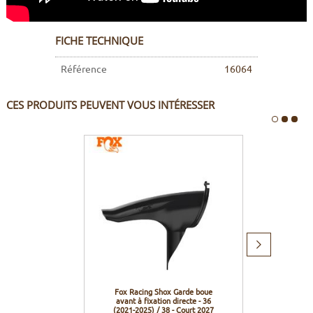
FICHE TECHNIQUE
Référence
16064
CES PRODUITS PEUVENT VOUS INTÉRESSER
Produit
suivant
Fox Racing Shox Garde boue
Leatt V
avant à fixation directe - 36
(2021-2025) / 38 - Court 2027