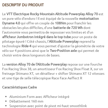
DESCRIPTIF DU PRODUIT
Le
VTT Electrique Rocky Mountain Altitude Powerplay Alloy 70
est
un pure vélo d'enduro ! Il est équipé de la nouvelle
motorisation
Dyname 4.0
qui offre un couple de
108Nm
pour franchir les
obstacles les plus difficiles, d'une
batterie de 720 Wh
dont
l'autonomie vous permettra de repousser vos limites et d'un
afficheur Jumbotron intégré dans le top tube
pour un poste de
pilotage épuré ! Côté chassis, l'
Altitude Powerplay
reprend la
technologie
Ride-4
qui vous permet d'ajuster la géométrie de votre
vélo sur 4 positions ainsi que le
Two-Position axle
qui permet de
choisir entre deux longueurs de bases.
La
version Alloy 70 de l'Altitude Powerplay
repose sur une fourche
Fox Racing Shox 38, un amortisseur Fox Racing Shox Float X, sur un
freinage Shimano XT, un dérailleur + shifter Shimano XT 12 vitesses
et une tige de selle télecopique Race Face Aeffect R
Caractéristiques Cadre
Aluminium Form avec Afficheur intégré
Débattement 160 mm
Suspension avec point de pivot mi-haut smoothlink