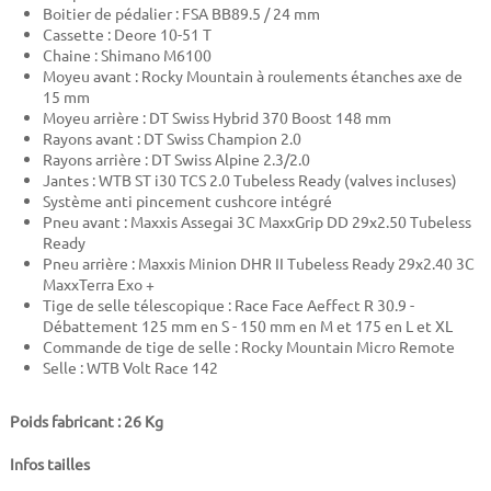
Boitier de pédalier : FSA BB89.5 / 24 mm
Cassette : Deore 10-51 T
Chaine : Shimano M6100
Moyeu avant : Rocky Mountain à roulements étanches axe de
15 mm
Moyeu arrière : DT Swiss Hybrid 370 Boost 148 mm
Rayons avant : DT Swiss Champion 2.0
Rayons arrière : DT Swiss Alpine 2.3/2.0
Jantes : WTB ST i30 TCS 2.0 Tubeless Ready (valves incluses)
Système anti pincement cushcore intégré
Pneu avant :
Maxxis Assegai 3C MaxxGrip DD 29x2.50 Tubeless
Ready
Pneu arrière : Maxxis Minion DHR II Tubeless Ready 29x2.40 3C
MaxxTerra Exo +
Tige de selle télescopique : Race Face Aeffect R 30.9 -
Débattement 125 mm en S - 150 mm en M et 175 en L et XL
Commande de tige de selle : Rocky Mountain Micro Remote
Selle : WTB Volt Race 142
Poids fabricant : 26 Kg
Infos tailles