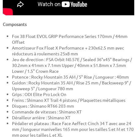
Composants
Fox 38 Float EVOL GRIP Performance Series 170mm / 44mm
Offset
Amortisseur
Fox Float X Performance
+ 230x62.5 mm avec
réducteurs à roulements 25x8 mm
Jeu de direction : FSA Orbit N0.57E / Sealed 36°x45° Bearings /
30.2mm x 41mm x 7.1mm Upper / 40mm x 51.8mm x 7.5mm
Lower / 1.5" Crown Race
Potence : Rocky Mountain 35 AM / 5° Rise / Longueur : 40mm
Guidon : Rocky Mountain 35 AM / Rise 25 mm / Backsweep 9° /
Upsweep 5° / Longueur 780 mm
Grips : ODI Elite Pro Lock On
Freins : Shimano XT Trail 4 pistons / Plaquettes métalliques
Disques : Shimano RT66 203 mm
Commande de vitesses : Shimano XT
Dérailleur arrière : Shimano XT
Pédalier et plateau : Race Face Aeffect Cinch 34 T avec axe 24
mm / longueur manivelles 165 mm pour les tailles S et M et 170
mm pour les tailles L et XL