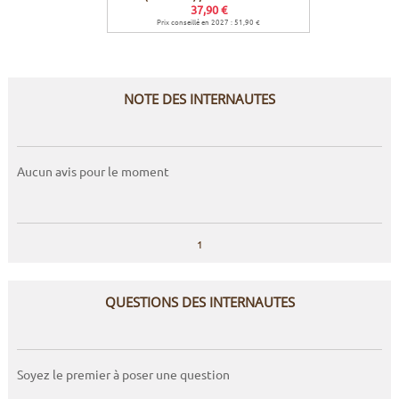
37,90 €
Prix conseillé en 2027 : 51,90 €
Prix co
NOTE DES INTERNAUTES
Aucun avis pour le moment
1
QUESTIONS DES INTERNAUTES
Soyez le premier à poser une question