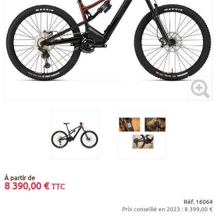
CADRES
ECRANS
SOINS DU CORPS
AUTOCOLLANTS
BATTERIES
ETUDE POSTURALE
GOODIES
CADRES E-BIKE
SUPPORTS
MOTEURS
COMMANDES DÉPORTÉES
CABLES ÉLECTRIQUES
À partir de
8 390,00
€
TTC
Réf. 16064
Prix conseillé en 2023 : 8 399,00 €