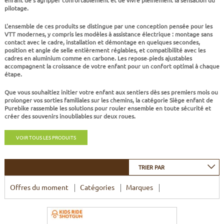
CADRES
ECRANS
SOINS DU CORPS
AUTOCOLLANTS
pilotage.
L'ensemble de ces produits se distingue par une conception pensée pour les
BATTERIES
ETUDE POSTURALE
GOODIES
VTT modernes, y compris les modèles à assistance électrique : montage sans
contact avec le cadre, installation et démontage en quelques secondes,
position et angle de selle entièrement réglables, et compatibilité avec les
CADRES E-BIKE
SUPPORTS
cadres en aluminium comme en carbone. Les repose‑pieds ajustables
accompagnent la croissance de votre enfant pour un confort optimal à chaque
étape.
MOTEURS
Que vous souhaitiez initier votre enfant aux sentiers dès ses premiers mois ou
prolonger vos sorties familiales sur les chemins, la catégorie Siège enfant de
Purebike rassemble les solutions pour rouler ensemble en toute sécurité et
COMMANDES DÉPORTÉES
créer des souvenirs inoubliables sur deux roues.
CABLES ÉLECTRIQUES
VOIR TOUS LES PRODUITS
TRIER PAR
Offres du moment
Catégories
Marques