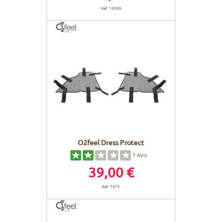
Réf. 18589
O2feel Dress Protect
1
Avis
39,00 €
Réf. 7475