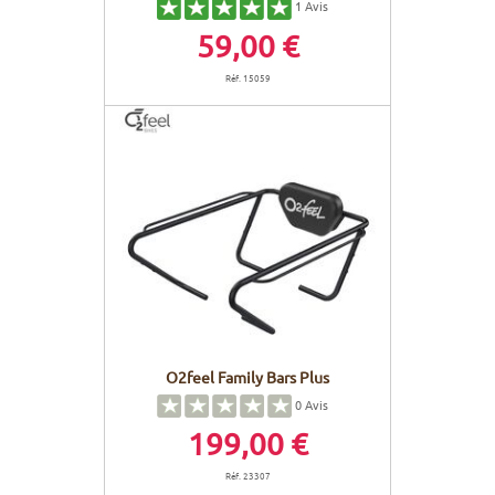
1
Avis
59,00 €
Réf. 15059
O2feel Family Bars Plus
0
Avis
199,00 €
Réf. 23307