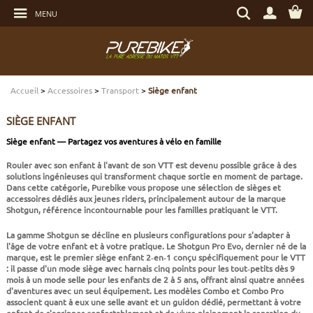
Aller
Rechercher
au
MENU
un
contenu
produit,
Aller
une
au
marque...
menu
Aller
TRANSMISSION
TRANSMISSION
TRANSMISSION
TRANSMISSION
CASQUES
ENTRETIEN
CHÈQUES CADEAUX
à
la
recherche
Accueil
>
Accessoires
>
Transport
>
Siège enfant
FREINAGE
FREINAGE
FREINAGE
SUSPENSIONS
PROTECTIONS
OUTILLAGE
ECLAIRAGE - SECURITÉ
SIÈGE ENFANT
SUSPENSIONS
ROUES
PNEUS ET CHAMBRES
FREINAGE E-BIKE
VÊTEMENTS TECHNIQUES
ROULEMENTS VÉLO
ELECTRONIQUE
Siège enfant — Partagez vos aventures à vélo en famille
Rouler avec son enfant à l'avant de son VTT est devenu possible grâce à des
ROUES
PNEUS ET CHAMBRES
PÉRIPHÉRIQUES
ROUES E-BIKE
CHAUSSURES
SERVICES
MULTIMÉDIAS
solutions ingénieuses qui transforment chaque sortie en moment de partage.
Dans cette catégorie, Purebike vous propose une sélection de sièges et
accessoires dédiés aux jeunes riders, principalement autour de la marque
PNEUS ET CHAMBRES
PÉRIPHÉRIQUES
PNEUS ET CHAMBRES E-BIKE
VÊTEMENTS SPORTSWEAR
VISSERIE
PROTECTIONS
Shotgun, référence incontournable pour les familles pratiquant le VTT.
La gamme Shotgun se décline en plusieurs configurations pour s'adapter à
PIÈCES VTT ET PÉRIPHÉRIQUES
VÉLOS COMPLETS
VÉLOS ELECTRIQUES
BAGAGERIE
TRANSPORT
l'âge de votre enfant et à votre pratique. Le Shotgun Pro Evo, dernier né de la
marque, est le premier siège enfant 2‑en‑1 conçu spécifiquement pour le VTT
: il passe d'un mode siège avec harnais cinq points pour les tout‑petits dès 9
mois à un mode selle pour les enfants de 2 à 5 ans, offrant ainsi quatre années
VÉLOS COMPLETS
CAPTEURS E-BIKE
NUTRITION
BIDONS - PORTE BIDONS
d'aventures avec un seul équipement. Les modèles Combo et Combo Pro
associent quant à eux une selle avant et un guidon dédié, permettant à votre
enfant de s'agripper confortablement et de vivre pleinement la sensation du