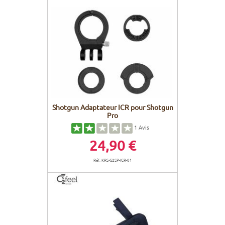
Shotgun Adaptateur ICR pour Shotgun
Pro
1
Avis
24,90 €
Réf. KRS-G2SP-ICR-01