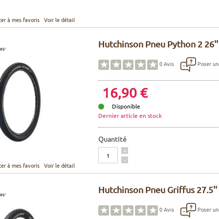
ter à mes favoris
Voir le détail
Hutchinson Pneu Python 2 26'' 
Poser un
0
Avis
16,90 €
Disponible
Dernier article en stock
Quantité
Quantité
+
-
ter à mes favoris
Voir le détail
Hutchinson Pneu Griffus 27.5''
Poser un
0
Avis