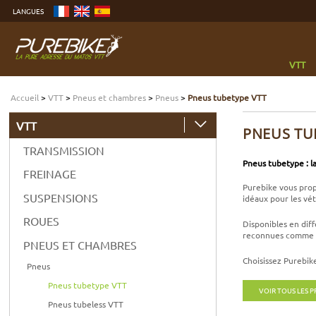
Aller
LANGUES
au
contenu
Aller
au
menu
Aller
à
VTT
la
recherche
Accueil
>
VTT
>
Pneus et chambres
>
Pneus
>
Pneus tubetype VTT
VTT
PNEUS TU
TRANSMISSION
Pneus tubetype : la
FREINAGE
Purebike vous prop
SUSPENSIONS
idéaux pour les vét
ROUES
Disponibles en diff
reconnues comme Ma
PNEUS ET CHAMBRES
Choisissez Purebike
Pneus
Pneus tubetype VTT
VOIR TOUS LES 
Pneus tubeless VTT