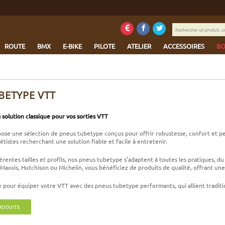
Rechercher
un
produit,
ROUTE
BMX
E-BIKE
PILOTE
ATELIER
ACCESSOIRES
BO
une
marque...
BETYPE VTT
 solution classique pour vos sorties VTT
ose une sélection de pneus tubetype conçus pour offrir robustesse, confort et per
étistes recherchant une solution fiable et facile à entretenir.
érentes tailles et profils, nos pneus tubetype s’adaptent à toutes les pratiques, 
xxis, Hutchison ou Michelin, vous bénéficiez de produits de qualité, offrant un
 pour équiper votre VTT avec des pneus tubetype performants, qui allient tradition
PRODUITS