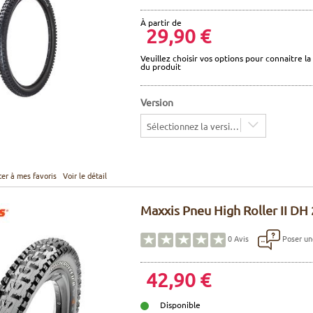
À partir de
29,90 €
Veuillez choisir vos options pour connaitre la 
du produit
Version
Sélectionnez la version
ter à mes favoris
Voir le détail
Maxxis Pneu High Roller II DH
Poser un
0
Avis
42,90 €
Disponible