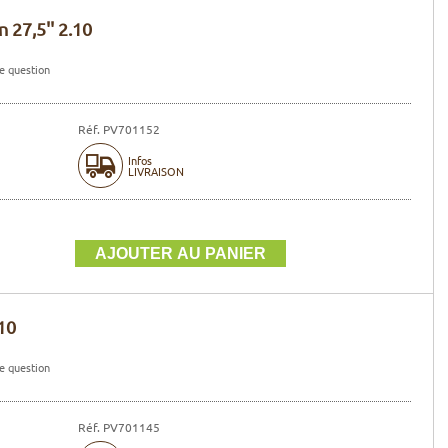
 27,5'' 2.10
e question
Réf. PV701152
Infos
LIVRAISON
10
e question
Réf. PV701145