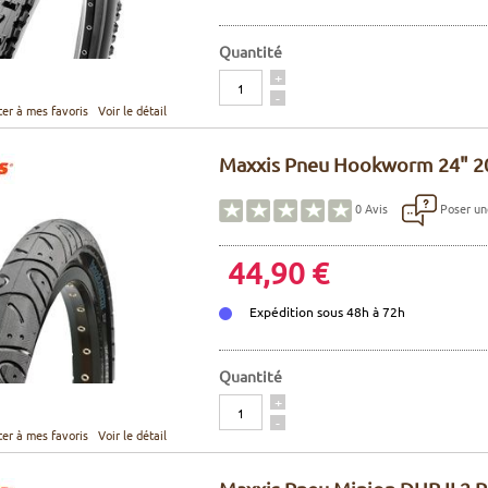
Quantité
Quantité
+
-
ter à mes favoris
Voir le détail
Maxxis Pneu Hookworm 24" 2
Poser un
0
Avis
44,90 €
Expédition sous 48h à 72h
Quantité
Quantité
+
-
ter à mes favoris
Voir le détail