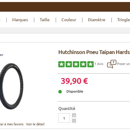
s
Marques
Taille
Couleur
Diamètre
Tringle
Hutchinson Pneu Taipan Hardski
Poser un
1
Avis
39,90 €
Disponible
Quantité
Quantité
+
-
ter à mes favoris
Voir le détail