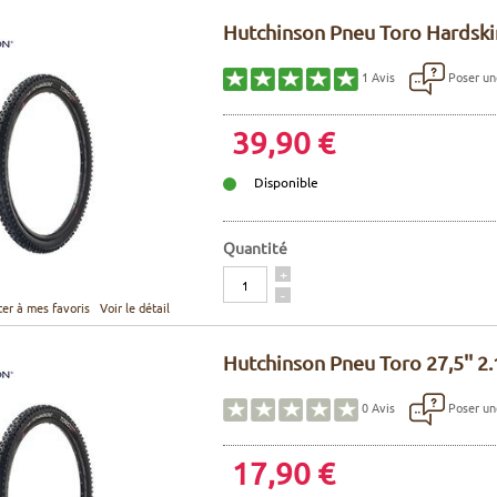
Hutchinson Pneu Toro Hardskin
Poser un
1
Avis
39,90 €
Disponible
Quantité
Quantité
+
-
ter à mes favoris
Voir le détail
Hutchinson Pneu Toro 27,5'' 2.
Poser un
0
Avis
17,90 €