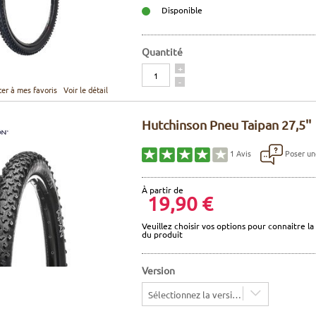
Disponible
Quantité
Quantité
+
-
ter à mes favoris
Voir le détail
Hutchinson Pneu Taipan 27,5''
Poser un
1
Avis
À partir de
19,90 €
Veuillez choisir vos options pour connaitre la 
du produit
Version
Sélectionnez la version