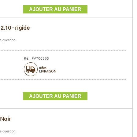
2.10 - rigide
e question
Réf. PV700865
Infos
LIVRAISON
 Noir
e question