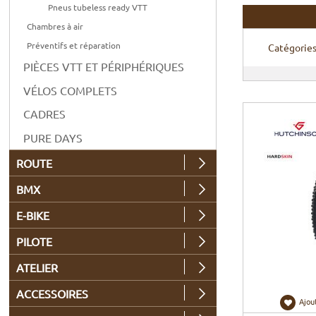
Pneus tubeless ready VTT
Chambres à air
Préventifs et réparation
Catégorie
PIÈCES VTT ET PÉRIPHÉRIQUES
VÉLOS COMPLETS
CADRES
PURE DAYS
ROUTE
BMX
E-BIKE
PILOTE
ATELIER
ACCESSOIRES
Ajou