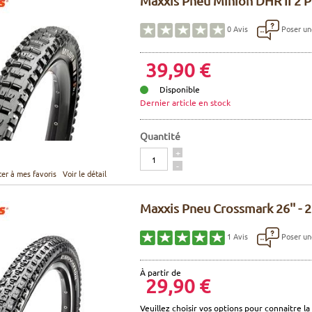
Maxxis Pneu Minion DHR II 2 Pl
Poser un
0
Avis
39,90 €
Disponible
Dernier article en stock
Quantité
Quantité
+
-
ter à mes favoris
Voir le détail
Maxxis Pneu Crossmark 26'' - 2
Poser un
1
Avis
À partir de
29,90 €
Veuillez choisir vos options pour connaitre la 