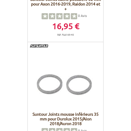
pour Axon 2016-2019, Raidon 2014 et
+
0
Avis
16,95 €
Réf. FAA169-40
Suntour Joints mousse inférieurs 35
mm pour Durolux 2015/Aion
2018/Auron 2018
0
Avis