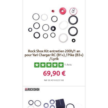
Rock Shox Kit entretien 200h/1 an
pour Yari Charger RC (B1+) / Pike (B3+)
/ Lyrik
1
Avis
69,90 €
Réf. 00.4318.025.180