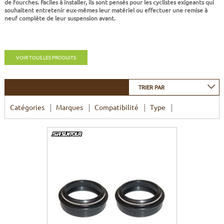
de fourches. Faciles à installer, ils sont pensés pour les cyclistes exigeants qui
CADRES
ECRANS
SOINS DU CORPS
AUTOCOLLANTS
souhaitent entretenir eux-mêmes leur matériel ou effectuer une remise à
neuf complète de leur suspension avant.
PURE DAYS
BATTERIES
ETUDE POSTURALE
GOODIES
CADRES E-BIKE
SUPPORTS
VOIR TOUS LES PRODUITS
MOTEURS
TRIER PAR
Catégories
Marques
Compatibilité
Type
COMMANDES DÉPORTÉES
CABLES ÉLECTRIQUES