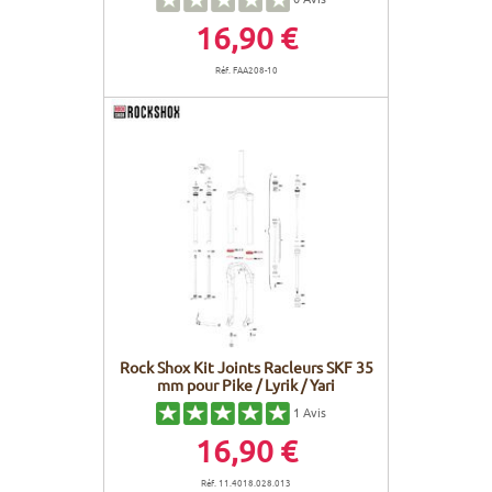
16,90 €
Réf. FAA208-10
Rock Shox Kit Joints Racleurs SKF 35
mm pour Pike / Lyrik / Yari
1
Avis
16,90 €
Réf. 11.4018.028.013