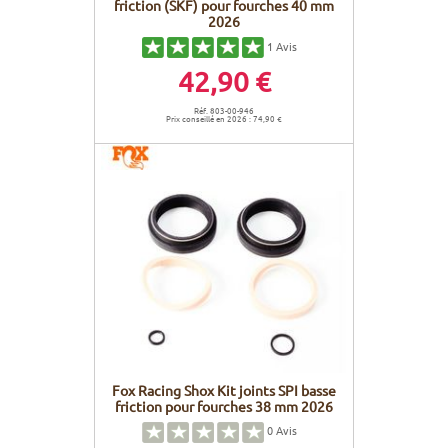
friction (SKF) pour fourches 40 mm
2026
1
Avis
42,90 €
Réf. 803-00-946
Prix conseillé en 2026 : 74,90 €
Fox Racing Shox Kit joints SPI basse
friction pour fourches 38 mm 2026
0
Avis