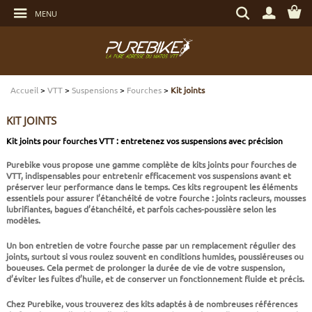
Aller
Rechercher
au
MENU
un
contenu
produit,
Aller
une
au
marque...
menu
Aller
TRANSMISSION
TRANSMISSION
TRANSMISSION
TRANSMISSION
CASQUES
ENTRETIEN
CHÈQUES CADEAUX
à
la
recherche
Accueil
>
VTT
>
Suspensions
>
Fourches
>
Kit joints
FREINAGE
FREINAGE
FREINAGE
SUSPENSIONS
PROTECTIONS
OUTILLAGE
ECLAIRAGE - SECURITÉ
KIT JOINTS
SUSPENSIONS
ROUES
PNEUS ET CHAMBRES
FREINAGE E-BIKE
VÊTEMENTS TECHNIQUES
ROULEMENTS VÉLO
ELECTRONIQUE
Kit joints pour fourches VTT : entretenez vos suspensions avec précision
Purebike vous propose une gamme complète de kits joints pour fourches de
ROUES
PNEUS ET CHAMBRES
PÉRIPHÉRIQUES
ROUES E-BIKE
CHAUSSURES
SERVICES
MULTIMÉDIAS
VTT, indispensables pour entretenir efficacement vos suspensions avant et
préserver leur performance dans le temps. Ces kits regroupent les éléments
essentiels pour assurer l’étanchéité de votre fourche : joints racleurs, mousses
PNEUS ET CHAMBRES
PÉRIPHÉRIQUES
PNEUS ET CHAMBRES E-BIKE
VÊTEMENTS SPORTSWEAR
VISSERIE
PROTECTIONS
lubrifiantes, bagues d’étanchéité, et parfois caches-poussière selon les
modèles.
PIÈCES VTT ET PÉRIPHÉRIQUES
VÉLOS COMPLETS
VÉLOS ELECTRIQUES
BAGAGERIE
TRANSPORT
Un bon entretien de votre fourche passe par un remplacement régulier des
joints, surtout si vous roulez souvent en conditions humides, poussiéreuses ou
boueuses. Cela permet de prolonger la durée de vie de votre suspension,
d’éviter les fuites d’huile, et de conserver un fonctionnement fluide et précis.
VÉLOS COMPLETS
CAPTEURS E-BIKE
NUTRITION
BIDONS - PORTE BIDONS
Chez Purebike, vous trouverez des kits adaptés à de nombreuses références