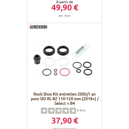
À partir de
49,90 €
Réf. 14609
Rock Shox Kit entretien 200h/1 an
pour SID RL B2 110-120 mm (2018+) /
Select + B4
0
Avis
37,90 €
Réf. 00.4318.025.110