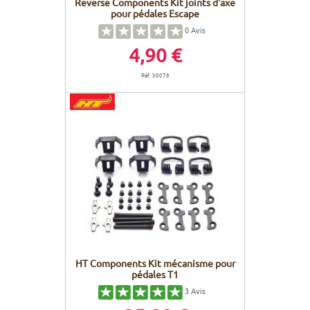
Reverse Components Kit joints d'axe
pour pédales Escape
0
Avis
4,90 €
Réf. 30078
HT Components Kit mécanisme pour
pédales T1
3
Avis