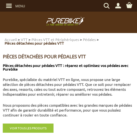
Aller
Rechercher
au
MENU
un
contenu
produit,
Aller
une
au
marque...
menu
Aller
TRANSMISSION
TRANSMISSION
TRANSMISSION
TRANSMISSION
CASQUES
ENTRETIEN
CHÈQUES CADEAUX
à
la
recherche
Accueil
>
VTT
>
Pièces VTT et Périphériques
>
Pédales
>
FREINAGE
FREINAGE
FREINAGE
SUSPENSIONS
PROTECTIONS
OUTILLAGE
ECLAIRAGE - SECURITÉ
Pièces détachées pour pédales VTT
PIÈCES DÉTACHÉES POUR PÉDALES VTT
SUSPENSIONS
ROUES
PNEUS ET CHAMBRES
FREINAGE E-BIKE
VÊTEMENTS TECHNIQUES
ROULEMENTS VÉLO
ELECTRONIQUE
Pièces détachées pour pédales VTT : réparez et optimisez vos pédales avec
Purebike
ROUES
PNEUS ET CHAMBRES
PÉRIPHÉRIQUES
ROUES E-BIKE
CHAUSSURES
SERVICES
MULTIMÉDIAS
Purebike, spécialiste du matériel VTT en ligne, vous propose une large
sélection de pièces détachées pour pédales VTT. Que ce soit pour remplacer
des axes, ressorts, cales ou tout autre composant, retrouvez les éléments
PNEUS ET CHAMBRES
PÉRIPHÉRIQUES
PNEUS ET CHAMBRES E-BIKE
VÊTEMENTS SPORTSWEAR
VISSERIE
PROTECTIONS
indispensables pour entretenir, réparer ou améliorer vos pédales.
Nous proposons des pièces compatibles avec les grandes marques de pédales
PIÈCES VTT ET PÉRIPHÉRIQUES
VÉLOS COMPLETS
VÉLOS ELECTRIQUES
BAGAGERIE
TRANSPORT
VTT afin de garantir durabilité et performance, pour que vous puissiez
continuer à rouler en toute confiance.
VÉLOS COMPLETS
CAPTEURS E-BIKE
NUTRITION
BIDONS - PORTE BIDONS
VOIR TOUS LES PRODUITS