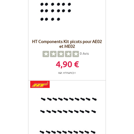
HT Components Kit picots pour AE02
et ME02
0
Avis
4,90 €
Réf. HTPAPIC31