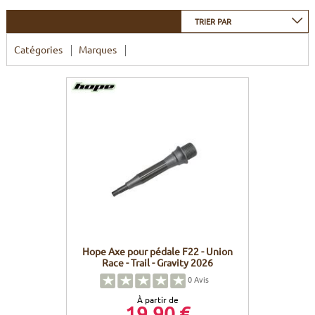
CADRES
ECRANS
SOINS DU CORPS
AUTOCOLLANTS
TRIER PAR
BATTERIES
ETUDE POSTURALE
GOODIES
Catégories
Marques
CADRES E-BIKE
SUPPORTS
MOTEURS
COMMANDES DÉPORTÉES
CABLES ÉLECTRIQUES
Hope Axe pour pédale F22 - Union
Race - Trail - Gravity 2026
0
Avis
À partir de
19,90 €