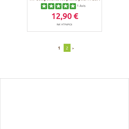
1
Avis
12,90 €
Réf. HTPAPIC6
1
2
>