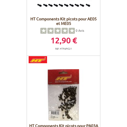
HT Components Kit picots pour AE05
et ME05
0
Avis
12,90 €
Réf. HTPAPIC21
HT Components Kit picots pour PA03A