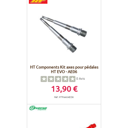
HT Components Kit axes pour pédales
HT EVO - AE06
0
Avis
13,90 €
Réf. HTPAAXAEO6