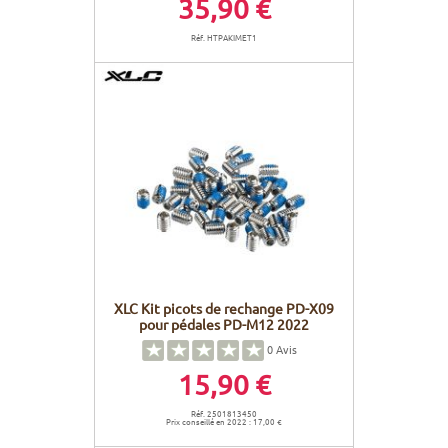
35,90 €
Réf. HTPAKIMET1
XLC Kit picots de rechange PD-X09
pour pédales PD-M12 2022
0
Avis
15,90 €
Réf. 2501813450
Prix conseillé en 2022 : 17,00 €