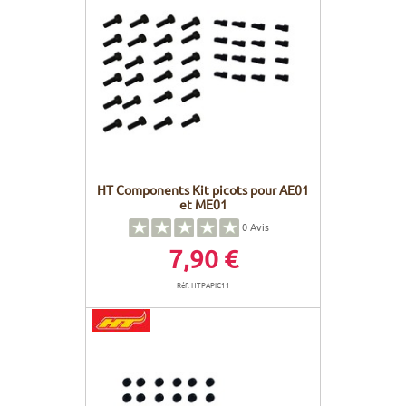
HT Components Kit picots pour AE01
et ME01
0
Avis
7,90 €
Réf. HTPAPIC11