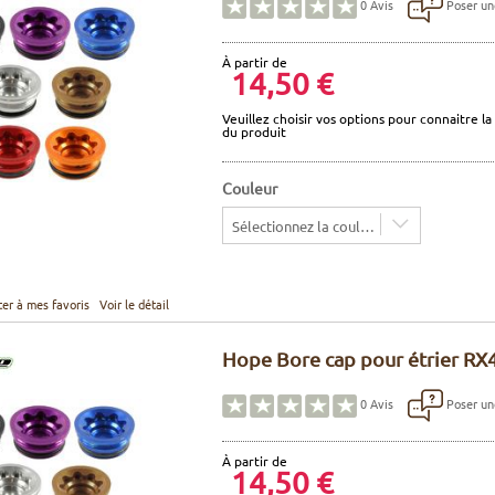
Poser un
0
Avis
À partir de
14,50 €
Veuillez choisir vos options pour connaitre la 
du produit
Couleur
Sélectionnez la couleur
ter à mes favoris
Voir le détail
Hope Bore cap pour étrier RX
Poser un
0
Avis
À partir de
14,50 €