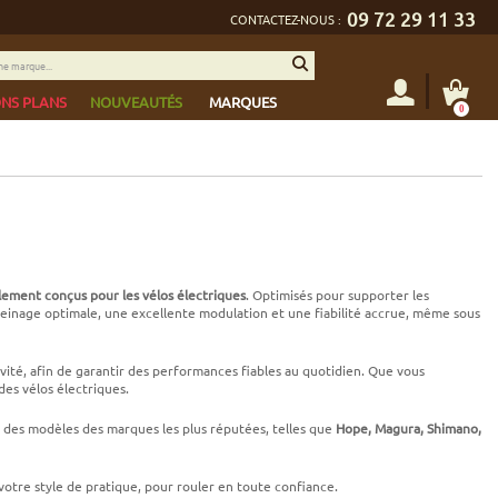
09 72 29 11 33
CONTACTEZ-NOUS :
NS PLANS
NOUVEAUTÉS
MARQUES
0
alement conçus pour les vélos électriques
. Optimisés pour supporter les
reinage optimale, une excellente modulation et une fiabilité accrue, même sous
évité, afin de garantir des performances fiables au quotidien. Que vous
des vélos électriques.
des modèles des marques les plus réputées, telles que
Hope, Magura, Shimano,
votre style de pratique, pour rouler en toute confiance.