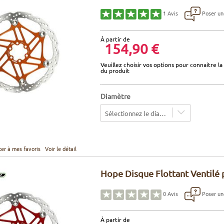
Poser un
1
Avis
À partir de
154,90 €
Veuillez choisir vos options pour connaitre la 
du produit
Diamètre
Sélectionnez le diamètre
ter à mes favoris
Voir le détail
Hope Disque Flottant Ventilé 
Poser un
0
Avis
À partir de