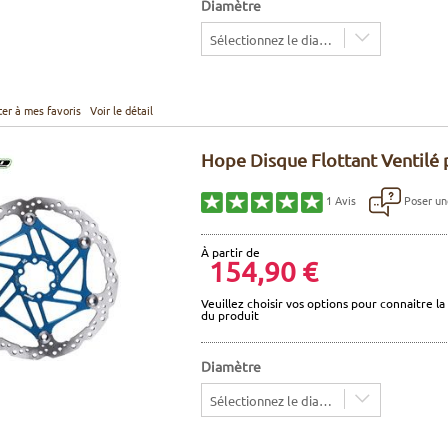
Diamètre
Sélectionnez le diamètre
ter à mes favoris
Voir le détail
Hope Disque Flottant Ventilé p
Poser un
1
Avis
À partir de
154,90 €
Veuillez choisir vos options pour connaitre la 
du produit
Diamètre
Sélectionnez le diamètre