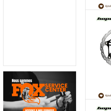
Ajou
Ajou