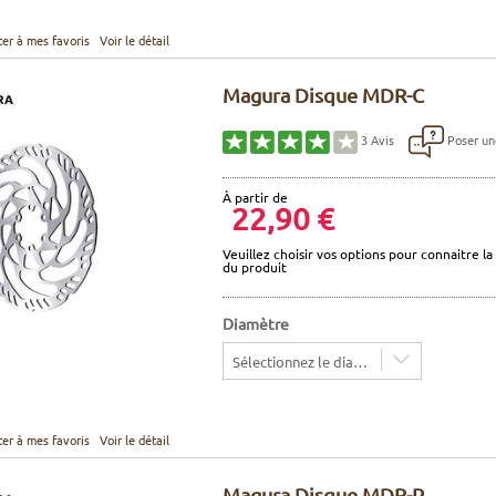
ter à mes favoris
Voir le détail
Magura Disque MDR-C
Poser un
3
Avis
À partir de
22,90 €
Veuillez choisir vos options pour connaitre la 
du produit
Diamètre
Sélectionnez le diamètre
ter à mes favoris
Voir le détail
Magura Disque MDR-P