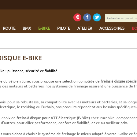
Rechercher
un
produit,
ROUTE
BMX
E-BIKE
PILOTE
ATELIER
ACCESSOIRES
BO
une
marque...
DISQUE E-BIKE
ke : puissance, sécurité et fiabilité
ste du vélo en ligne, vous propose une sélection complète de
freins à disque spéci
s des moteurs et batteries, nos systèmes de freinage assurent une puissance de f
oisi pour sa robustesse, sa compatibilité avec les moteurs et batteries, et sa long
lectrique, le trekking ou l'urbain, nos produits répondent aux besoins spécifiques 
e choix de
freins à disque pour VTT électrique (E‑Bike)
chez Purebike, comprenant 
n d'autres, pour allier performance, confort et fiabilité, et ce au meilleur prix.
 vous aidons à choisir le système de freinage le mieux adapté à votre E‑Bike et à 