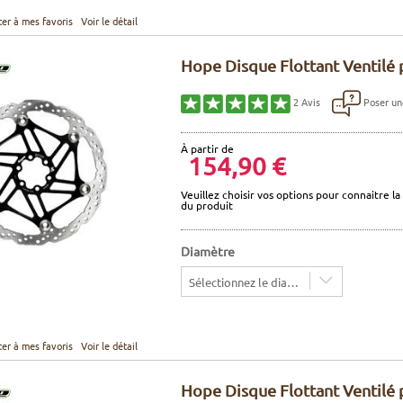
ter à mes favoris
Voir le détail
Hope Disque Flottant Ventilé p
Poser un
2
Avis
À partir de
154,90 €
Veuillez choisir vos options pour connaitre la 
du produit
Diamètre
Sélectionnez le diamètre
ter à mes favoris
Voir le détail
Hope Disque Flottant Ventilé 