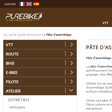
Aller
LANGUES
au
contenu
Aller
au
menu
Aller
à
VTT
la
recherche
Accueil
>
Atelier
>
Entretien
>
Pâte d'assemblage
VTT
PÂTE D'A
ROUTE
Pâte d’assemblage 
BMX
La
pâte d’assembl
spécifiquement for
E-BIKE
grippage. Chez
Pur
PILOTE
Utilisée lors du m
d’assemblage facil
ATELIER
surfaces métalliqu
ENTRETIEN
Choisir une pâte d
fibres carbone et 
Nettoyants
mécaniques.