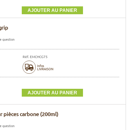
grip
e question
Réf. EMCHCG75
Infos
LIVRAISON
r pièces carbone (200ml)
e question