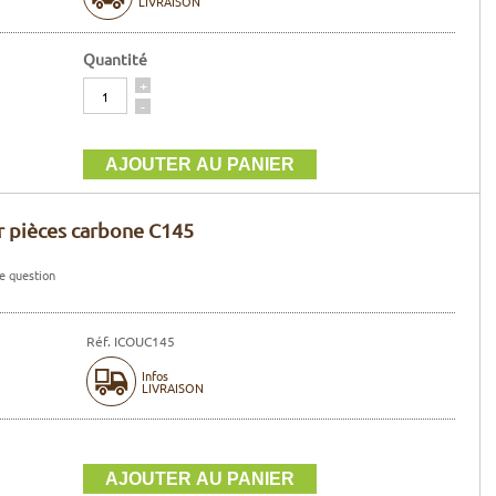
LIVRAISON
Quantité
Quantité
+
-
r pièces carbone C145
e question
Réf. ICOUC145
Infos
LIVRAISON