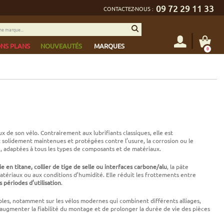
09 72 29 11 33
CONTACTEZ-NOUS :
NS PLANS
NOUVEAUTÉS
MARQUES
0
x de son vélo. Contrairement aux lubrifiants classiques, elle est
t solidement maintenues et protégées contre l’usure, la corrosion ou le
, adaptées à tous les types de composants et de matériaux.
ie en titane, collier de tige de selle ou interfaces carbone/alu
, la pâte
atériaux ou aux conditions d’humidité. Elle réduit les frottements entre
périodes d’utilisation
.
bles, notamment sur les vélos modernes qui combinent différents alliages,
’augmenter la fiabilité du montage et de prolonger la durée de vie des pièces