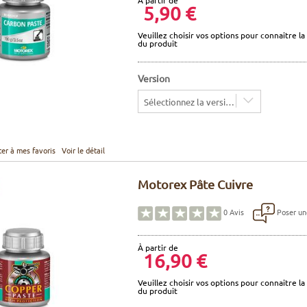
À partir de
5,90 €
Veuillez choisir vos options pour connaitre la 
du produit
Version
Sélectionnez la version
ter à mes favoris
Voir le détail
Motorex Pâte Cuivre
Poser un
0
Avis
À partir de
16,90 €
Veuillez choisir vos options pour connaitre la 
du produit