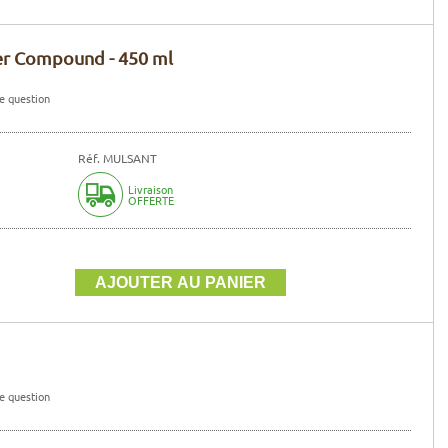
er Compound - 450 ml
e question
Réf. MULSANT
Livraison
OFFERTE
e question