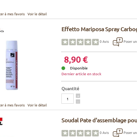
ter à mes favoris
Voir le détail
Effetto Mariposa Spray Carbo
Poser un
0
Avis
8,90 €
Disponible
Dernier article en stock
Quantité
Quantité
+
-
ter à mes favoris
Voir le détail
Soudal Pate d'assemblage pou
Poser un
0
Avis