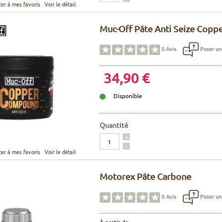
ter à mes favoris
Voir le détail
Muc-Off Pâte Anti Seize Copp
Poser un
0
Avis
34,90 €
Disponible
Quantité
Quantité
+
-
ter à mes favoris
Voir le détail
Motorex Pâte Carbone
Poser un
0
Avis