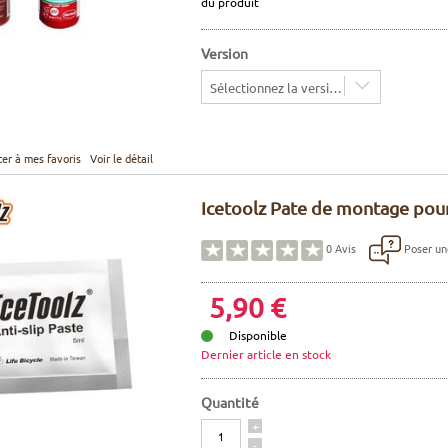
du produit
Version
Sélectionnez la version
ter à mes favoris
Voir le détail
Icetoolz Pate de montage pou
Poser un
0
Avis
5,90 €
Disponible
Dernier article en stock
Quantité
Quantité
+
-