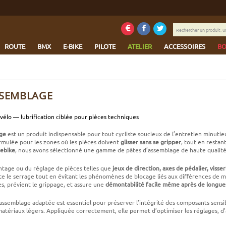
Rechercher
un
produit,
ROUTE
BMX
E-BIKE
PILOTE
ATELIER
ACCESSOIRES
BO
une
marque...
SSEMBLAGE
vélo — lubrification ciblée pour pièces techniques
age
est un produit indispensable pour tout cycliste soucieux de l’entretien minutieu
mulée pour les zones où les pièces doivent
glisser sans se gripper
, tout en restan
ebike
, nous avons sélectionné une gamme de pâtes d’assemblage de haute qualité
ontage ou du réglage de pièces telles que
jeux de direction, axes de pédalier, visser
ite le serrage tout en évitant les phénomènes de blocage liés aux différences de m
es, prévient le grippage, et assure une
démontabilité facile même après de longues 
’assemblage adaptée est essentiel pour préserver l’intégrité des composants sensi
matériaux légers. Appliquée correctement, elle permet d’optimiser les réglages, d