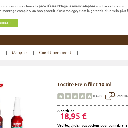
 vous aidons à choisir la
pâte d’assemblage la mieux adaptée
à votre vélo, à vos c
 montage complet. Un bon produit d’assemblage, c’est la garantie d’un vélo
plus 
PRODUITS
s
Marques
Conditionnement
Loctite Frein filet 10 ml
Poser un
0
Avis
À partir de
18,95 €
Veuillez choisir vos options pour connaitre la 