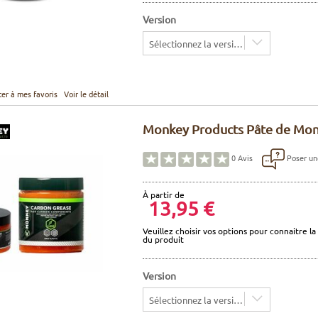
Version
Sélectionnez la version
ter à mes favoris
Voir le détail
Monkey Products Pâte de Mon
Poser un
0
Avis
À partir de
13,95 €
Veuillez choisir vos options pour connaitre la 
du produit
Version
Sélectionnez la version