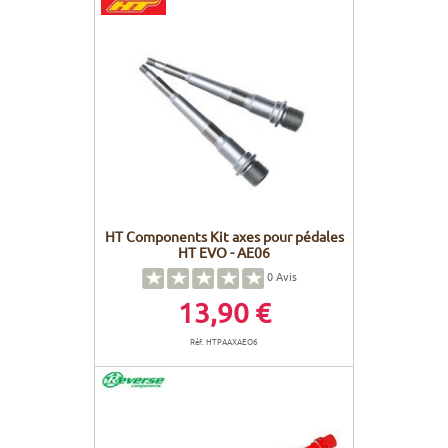
HT Components Kit axes pour pédales
HT EVO - AE06
0
Avis
13,90 €
Réf. HTPAAXAEO6