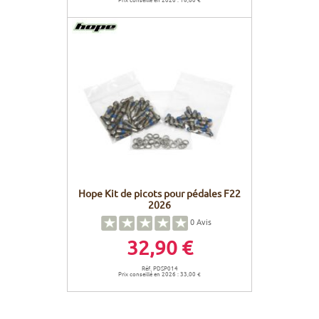
Hope Kit de picots pour pédales F22
2026
0
Avis
32,90 €
Réf. PDSP014
Prix conseillé en 2026 : 33,00 €