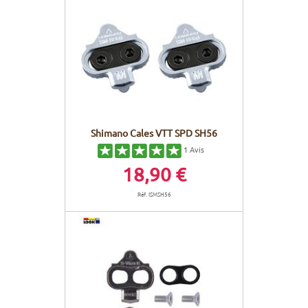
Shimano Cales VTT SPD SH56
1
Avis
18,90 €
Réf. ISMSH56