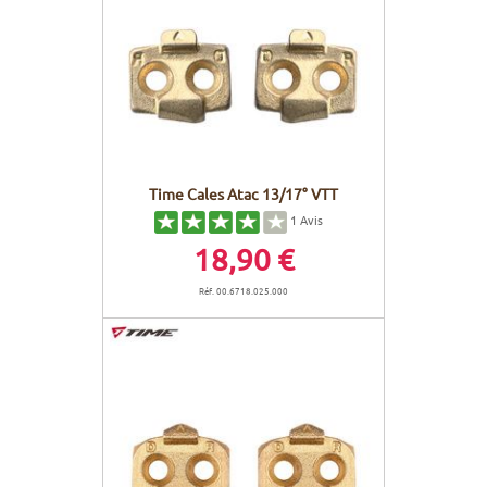
Time Cales Atac 13/17° VTT
1
Avis
18,90 €
Réf. 00.6718.025.000