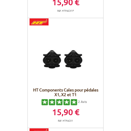
15,90 €
Réf. HTPACX1F
HT Components Cales pour pédales
X1, X2 et T1
2
Avis
15,90 €
Réf. HTPACX1