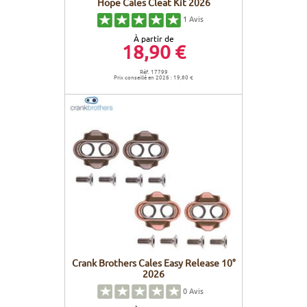
Hope Cales Cleat Kit 2026
1
Avis
À partir de
18,90 €
Réf. 17799
Prix conseillé en 2026 : 19,80 €
Crank Brothers Cales Easy Release 10°
2026
0
Avis