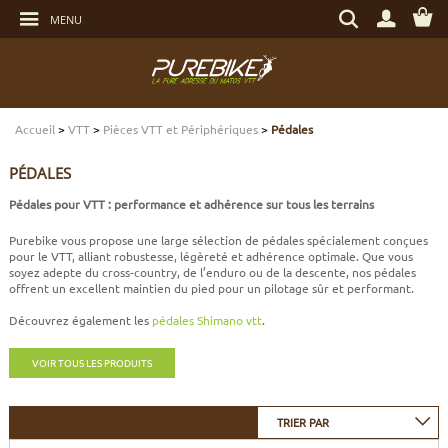
Aller
Rechercher
au
MENU
un
contenu
produit,
Aller
une
au
marque...
menu
Aller
TRANSMISSION
TRANSMISSION
TRANSMISSION
TRANSMISSION
CASQUES
ENTRETIEN
CHÈQUES CADEAUX
à
la
recherche
Accueil
>
VTT
>
Pièces VTT et Périphériques
>
Pédales
FREINAGE
FREINAGE
FREINAGE
SUSPENSIONS
PROTECTIONS
OUTILLAGE
ECLAIRAGE - SECURITÉ
PÉDALES
SUSPENSIONS
ROUES
PNEUS ET CHAMBRES
FREINAGE E-BIKE
VÊTEMENTS TECHNIQUES
ROULEMENTS VÉLO
ELECTRONIQUE
Pédales pour VTT : performance et adhérence sur tous les terrains
Purebike vous propose une large sélection de pédales spécialement conçues
ROUES
PNEUS ET CHAMBRES
PÉRIPHÉRIQUES
ROUES E-BIKE
CHAUSSURES
SERVICES
MULTIMÉDIAS
pour le VTT, alliant robustesse, légèreté et adhérence optimale. Que vous
soyez adepte du cross-country, de l’enduro ou de la descente, nos pédales
offrent un excellent maintien du pied pour un pilotage sûr et performant.
PNEUS ET CHAMBRES
PÉRIPHÉRIQUES
PNEUS ET CHAMBRES E-BIKE
VÊTEMENTS SPORTSWEAR
VISSERIE
PROTECTIONS
Découvrez également les
pédales Shimano vtt
.
PIÈCES VTT ET PÉRIPHÉRIQUES
VÉLOS COMPLETS
VÉLOS ELECTRIQUES
BAGAGERIE
TRANSPORT
VOIR TOUS LES PRODUITS
VÉLOS COMPLETS
CAPTEURS E-BIKE
NUTRITION
BIDONS - PORTE BIDONS
TRIER PAR