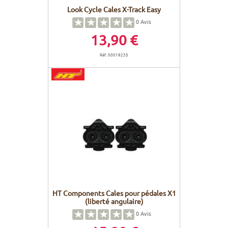
Look Cycle Cales X-Track Easy
0
Avis
13,90 €
Réf. 00018235
HT Components Cales pour pédales X1
(liberté angulaire)
0
Avis