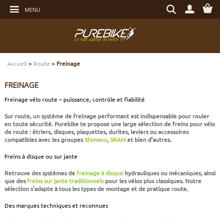
Aller
Rechercher
au
MENU
un
contenu
produit,
Aller
une
au
marque...
menu
Aller
TRANSMISSION
TRANSMISSION
TRANSMISSION
TRANSMISSION
CASQUES
ENTRETIEN
CHÈQUES CADEAUX
à
la
recherche
Accueil
>
Route
>
Freinage
FREINAGE
FREINAGE
FREINAGE
SUSPENSIONS
PROTECTIONS
OUTILLAGE
ECLAIRAGE - SECURITÉ
FREINAGE
SUSPENSIONS
ROUES
PNEUS ET CHAMBRES
FREINAGE E-BIKE
VÊTEMENTS TECHNIQUES
ROULEMENTS VÉLO
ELECTRONIQUE
Freinage vélo route – puissance, contrôle et fiabilité
Sur route, un système de
freinage performant
est indispensable pour rouler
ROUES
PNEUS ET CHAMBRES
PÉRIPHÉRIQUES
ROUES E-BIKE
CHAUSSURES
SERVICES
MULTIMÉDIAS
en toute sécurité. Purebike te propose une large sélection de
freins pour vélo
de route
: étriers, disques, plaquettes, durites, leviers ou accessoires
compatibles avec les groupes
Shimano
,
SRAM
et bien d’autres.
PNEUS ET CHAMBRES
PÉRIPHÉRIQUES
PNEUS ET CHAMBRES E-BIKE
VÊTEMENTS SPORTSWEAR
VISSERIE
PROTECTIONS
Freins à disque ou sur jante
PIÈCES VTT ET PÉRIPHÉRIQUES
VÉLOS COMPLETS
VÉLOS ELECTRIQUES
BAGAGERIE
TRANSPORT
Retrouve des
systèmes de
freinage à disque
hydrauliques ou mécaniques, ainsi
que des
freins sur jante traditionnels
pour les vélos plus classiques. Notre
sélection s’adapte à tous les types de montage et de pratique route.
VÉLOS COMPLETS
CAPTEURS E-BIKE
NUTRITION
BIDONS - PORTE BIDONS
Des marques techniques et reconnues