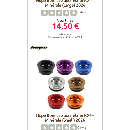
Hope Bore cap pour étrier RX4+
Minérale (Large) 2026
0
Avis
À partir de
14,50 €
Réf. 14698
Prix conseillé en 2026 : 15,40 €
Hope Bore cap pour étrier RX4+
Minérale (Small) 2026
0
Avis