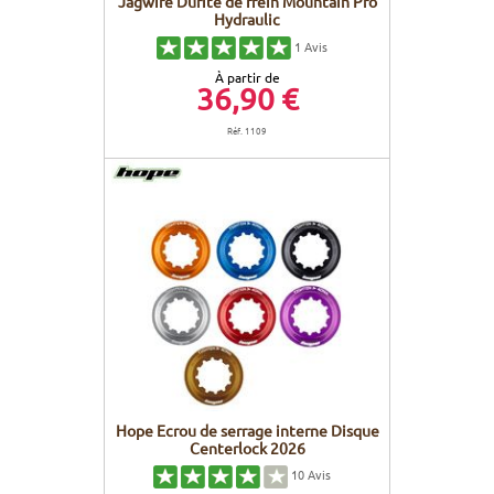
Jagwire Durite de frein Mountain Pro
Hydraulic
1
Avis
À partir de
36,90 €
Réf. 1109
Hope Ecrou de serrage interne Disque
Centerlock 2026
10
Avis