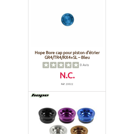
Hope Bore cap pour piston d’étrier
GR4/TR4/RX4+SL – Bleu
0
Avis
N.C.
Réf. 20022