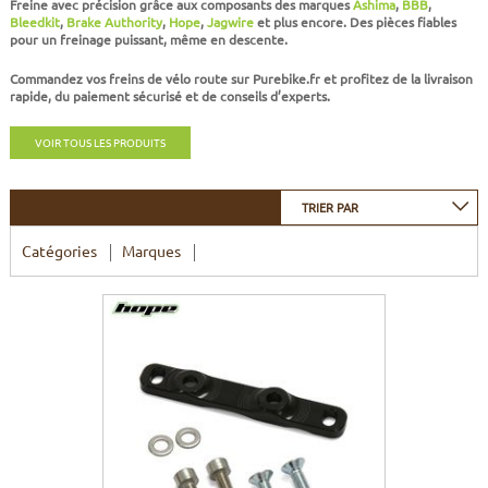
Freine avec précision grâce aux composants des marques
Ashima
,
BBB
,
CADRES
ECRANS
SOINS DU CORPS
AUTOCOLLANTS
Bleedkit
,
Brake Authority
,
Hope
,
Jagwire
et plus encore. Des pièces fiables
pour un freinage puissant, même en descente.
PURE DAYS
BATTERIES
ETUDE POSTURALE
GOODIES
Commandez vos
freins de vélo route
sur Purebike.fr et profitez de la
livraison
rapide
, du
paiement sécurisé
et de
conseils d’experts
.
CADRES E-BIKE
SUPPORTS
VOIR TOUS LES PRODUITS
MOTEURS
TRIER PAR
COMMANDES DÉPORTÉES
Catégories
Marques
CABLES ÉLECTRIQUES