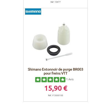
Réf. 10877
Shimano Entonnoir de purge BR003
pour freins VTT
1
Avis
15,90 €
Réf. Y13000100