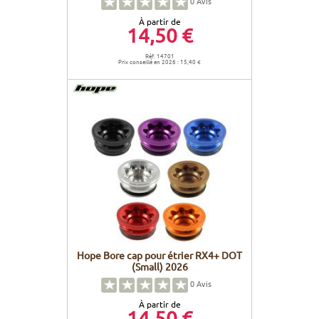
0
Avis
À partir de
14,50 €
Réf. 14701
Prix conseillé en 2026 : 15,40 €
Hope Bore cap pour étrier RX4+ DOT
(Small) 2026
0
Avis
À partir de
14,50 €