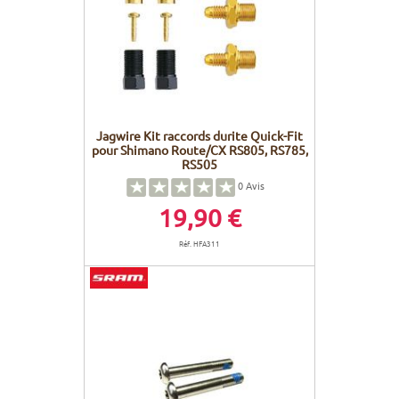
Jagwire Kit raccords durite Quick-Fit
pour Shimano Route/CX RS805, RS785,
RS505
0
Avis
19,90 €
Réf. HFA311