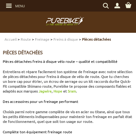
Aller
Rechercher
au
MENU
un
contenu
produit,
Aller
une
au
marque...
menu
Aller
TRANSMISSION
TRANSMISSION
TRANSMISSION
TRANSMISSION
CASQUES
ENTRETIEN
CHÈQUES CADEAUX
à
la
recherche
Accueil
>
Route
>
Freinage
>
Freins à disque
>
Pièces détachées
FREINAGE
FREINAGE
FREINAGE
SUSPENSIONS
PROTECTIONS
OUTILLAGE
ECLAIRAGE - SECURITÉ
PIÈCES DÉTACHÉES
SUSPENSIONS
ROUES
PNEUS ET CHAMBRES
FREINAGE E-BIKE
VÊTEMENTS TECHNIQUES
ROULEMENTS VÉLO
ELECTRONIQUE
Pièces détachées freins à disque vélo route – qualité et compatibilité
Entretiens et répare facilement ton système de freinage avec notre sélection
ROUES
PNEUS ET CHAMBRES
PÉRIPHÉRIQUES
ROUES E-BIKE
CHAUSSURES
SERVICES
MULTIMÉDIAS
de
pièces détachées pour freins à disque de vélo de route
. Que tu cherches
un
bore cap pour étrier
, un
écrou de serrage
ou un
kit raccords durite Quick-
Fit
compatible Shimano route, Purebike te propose des composants fiables et
PNEUS ET CHAMBRES
PÉRIPHÉRIQUES
PNEUS ET CHAMBRES E-BIKE
VÊTEMENTS SPORTSWEAR
VISSERIE
PROTECTIONS
adaptés aux marques
Jagwire
,
Hope
et
Sram
.
Des accessoires pour un freinage performant
PIÈCES VTT ET PÉRIPHÉRIQUES
VÉLOS COMPLETS
VÉLOS ELECTRIQUES
BAGAGERIE
TRANSPORT
Choisis parmi notre gamme complète de vis en acier ou titane, ainsi que tous
les petits éléments indispensables pour maintenir ton freinage en parfait état
de fonctionnement, quel que soit ton usage sur route.
VÉLOS COMPLETS
CAPTEURS E-BIKE
NUTRITION
BIDONS - PORTE BIDONS
Complète ton équipement freinage route