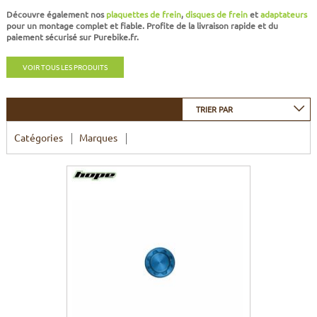
CADRES
ECRANS
SOINS DU CORPS
AUTOCOLLANTS
Découvre également nos
plaquettes de frein
,
disques de frein
et
adaptateurs
pour un montage complet et fiable. Profite de la
livraison rapide
et du
paiement sécurisé
sur Purebike.fr.
BATTERIES
ETUDE POSTURALE
GOODIES
VOIR TOUS LES PRODUITS
CADRES E-BIKE
SUPPORTS
TRIER PAR
MOTEURS
Catégories
Marques
COMMANDES DÉPORTÉES
CABLES ÉLECTRIQUES