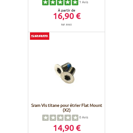
1
Avis
À partir de
16,90 €
Réf. 8860
Sram Vis titane pour étrier Flat Mount
(X2)
0
Avis
14,90 €