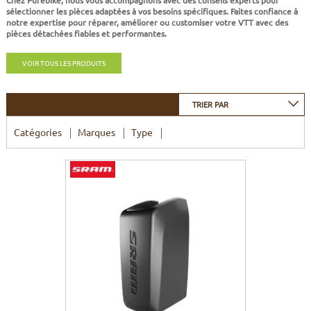
CADRES
ECRANS
SOINS DU CORPS
AUTOCOLLANTS
sélectionner les pièces adaptées à vos besoins spécifiques. Faites confiance à
notre expertise pour réparer, améliorer ou customiser votre VTT avec des
pièces détachées fiables et performantes.
BATTERIES
ETUDE POSTURALE
GOODIES
VOIR TOUS LES PRODUITS
CADRES E-BIKE
SUPPORTS
TRIER PAR
MOTEURS
Catégories
Marques
Type
COMMANDES DÉPORTÉES
CABLES ÉLECTRIQUES