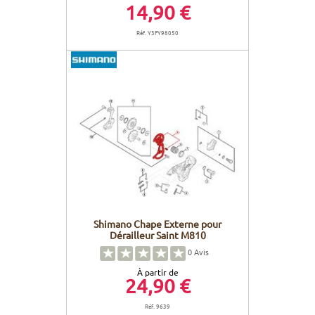
14,90 €
Réf. Y3FY98050
Shimano Chape Externe pour
Dérailleur Saint M810
0
Avis
À partir de
24,90 €
Réf. 9639