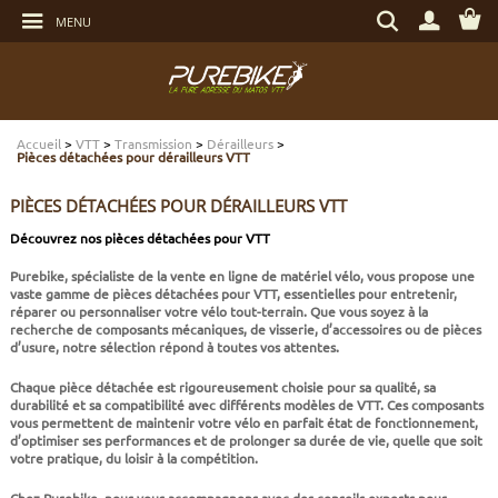
Aller
Rechercher
au
MENU
un
contenu
produit,
Aller
une
au
marque...
menu
Aller
TRANSMISSION
TRANSMISSION
TRANSMISSION
TRANSMISSION
CASQUES
ENTRETIEN
CHÈQUES CADEAUX
à
la
recherche
Accueil
>
VTT
>
Transmission
>
Dérailleurs
>
FREINAGE
FREINAGE
FREINAGE
SUSPENSIONS
PROTECTIONS
OUTILLAGE
ECLAIRAGE - SECURITÉ
Pièces détachées pour dérailleurs VTT
PIÈCES DÉTACHÉES POUR DÉRAILLEURS VTT
SUSPENSIONS
ROUES
PNEUS ET CHAMBRES
FREINAGE E-BIKE
VÊTEMENTS TECHNIQUES
ROULEMENTS VÉLO
ELECTRONIQUE
Découvrez nos pièces détachées pour VTT
ROUES
PNEUS ET CHAMBRES
PÉRIPHÉRIQUES
ROUES E-BIKE
CHAUSSURES
SERVICES
MULTIMÉDIAS
Purebike, spécialiste de la vente en ligne de matériel vélo, vous propose une
vaste gamme de pièces détachées pour VTT, essentielles pour entretenir,
réparer ou personnaliser votre vélo tout-terrain. Que vous soyez à la
PNEUS ET CHAMBRES
PÉRIPHÉRIQUES
PNEUS ET CHAMBRES E-BIKE
VÊTEMENTS SPORTSWEAR
VISSERIE
PROTECTIONS
recherche de composants mécaniques, de visserie, d’accessoires ou de pièces
d’usure, notre sélection répond à toutes vos attentes.
Chaque pièce détachée est rigoureusement choisie pour sa qualité, sa
PIÈCES VTT ET PÉRIPHÉRIQUES
VÉLOS COMPLETS
VÉLOS ELECTRIQUES
BAGAGERIE
TRANSPORT
durabilité et sa compatibilité avec différents modèles de VTT. Ces composants
vous permettent de maintenir votre vélo en parfait état de fonctionnement,
d’optimiser ses performances et de prolonger sa durée de vie, quelle que soit
VÉLOS COMPLETS
CAPTEURS E-BIKE
NUTRITION
BIDONS - PORTE BIDONS
votre pratique, du loisir à la compétition.
Chez Purebike, nous vous accompagnons avec des conseils experts pour