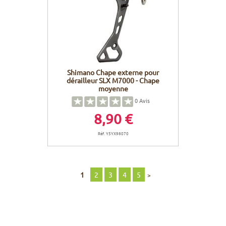
Shimano Chape externe pour
dérailleur SLX M7000 - Chape
moyenne
0
Avis
8,90 €
Réf. Y5YX98070
1
2
3
4
5
>