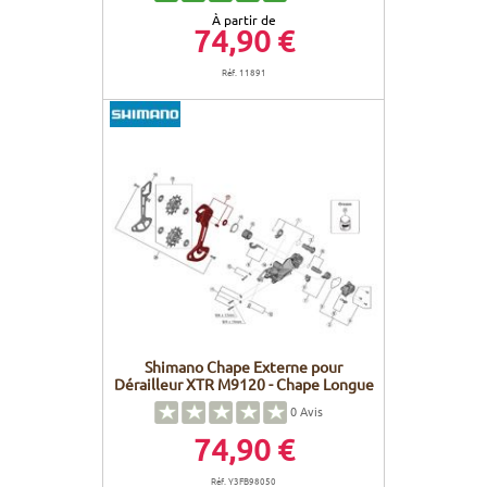
À partir de
74,90 €
Réf. 11891
Shimano Chape Externe pour
Dérailleur XTR M9120 - Chape Longue
0
Avis
74,90 €
Réf. Y3FB98050