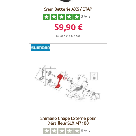
Sram Batterie AXS / ETAP
3
Avis
59,90 €
Réf. 00.3018.102.000
Shimano Chape Externe pour
Dérailleur SLX M7100
0
Avis